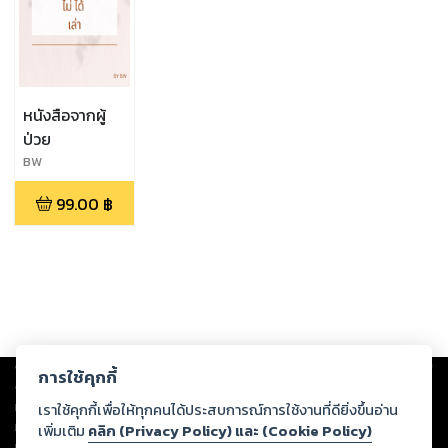
หนังสือจากผู้
ป่วย
BW
99.00
฿
Copyright ©
2026
Storylog Co., Ltd. - สตอรี่ล็อกขอสงวนสิทธิ์ไม่รับผิดชอบ
การใช้คุกกี้
ต่อผลงานหรือเนื้อหาใดที่อัปโหลดผ่านเว็บไซต์และปรากฏว่าละเมิดสิทธิใน
ทรัพย์สินทางปัญญาของบุคคลอื่นหรือขัดต่อกฎหมายและศีลธรรม ดังนั้น ผู้อ่าน
เราใช้คุกกี้เพื่อให้ทุกคนได้ประสบการณ์การใช้งานที่ดียิ่งขึ้นอ่าน
ทุกท่านโปรดใช้วิจารณญาณในการกลั่นกรองด้วยตนเอง และหากท่านพบว่าส่วน
เพิ่มเติม
คลิก (Privacy Policy) และ (Cookie Policy)
หนึ่งส่วนใดขัดต่อกฎหมายและศีลธรรม กรุณาแจ้งมายังบริษัท เพื่อทีมงานจะได้