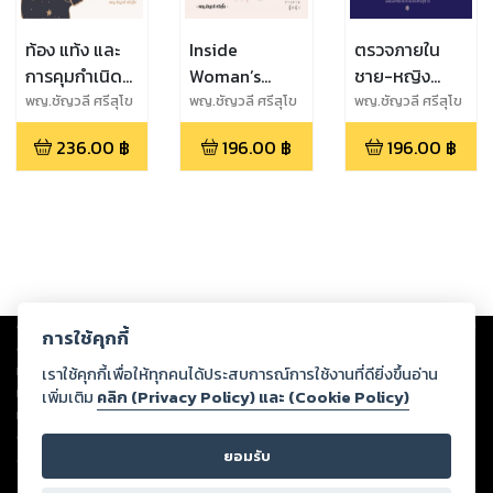
ท้อง แท้ง และ
Inside
ตรวจภายใน
การคุมกำเนิด
Woman’s
ชาย-หญิง
Pregnancy,
Health รู้ลึก
Male and
พญ.ชัญวลี ศรีสุโข
พญ.ชัญวลี ศรีสุโข
พญ.ชัญวลี ศรีสุโข
Abortion and
สุขภาพ และโรค
Female
236.00
฿
196.00
฿
196.00
฿
Family
ในร่างกายผู้
Genital
Planning
หญิง
Examination
Copyright ©
2026
Storylog Co., Ltd. - สตอรี่ล็อกขอสงวนสิทธิ์ไม่รับผิดชอบ
การใช้คุกกี้
ต่อผลงานหรือเนื้อหาใดที่อัปโหลดผ่านเว็บไซต์และปรากฏว่าละเมิดสิทธิใน
ทรัพย์สินทางปัญญาของบุคคลอื่นหรือขัดต่อกฎหมายและศีลธรรม ดังนั้น ผู้อ่าน
เราใช้คุกกี้เพื่อให้ทุกคนได้ประสบการณ์การใช้งานที่ดียิ่งขึ้นอ่าน
ทุกท่านโปรดใช้วิจารณญาณในการกลั่นกรองด้วยตนเอง และหากท่านพบว่าส่วน
เพิ่มเติม
คลิก (Privacy Policy) และ (Cookie Policy)
หนึ่งส่วนใดขัดต่อกฎหมายและศีลธรรม กรุณาแจ้งมายังบริษัท เพื่อทีมงานจะได้
ดำเนินการในทันที ทั้งนี้ ทางสตอรี่ล็อกขอสงวนลิขสิทธิ์ตามพระราชบัญญัติ
ยอมรับ
ลิขสิทธิ์ พ.ศ. 2537 (ฉบับล่าสุด)