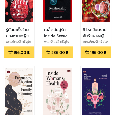
รู้ทันมะเร็งร้าย
เคล็ดลับคู่รัก
6 โรคอันตราย
ของชายหญิง
Inside Sexual
ภัยร้ายของผู้
Cancer of
Relationship
หญิง
พญ.ชัญวลี ศรีสุโข
พญ.ชัญวลี ศรีสุโข
พญ.ชัญวลี ศรีสุโข
men and
196.00
฿
236.00
฿
196.00
฿
women