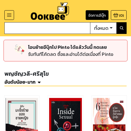
จัดการอีบุ๊ก
(
0
)
ทั้งหมด
โอนย้ายอีบุ๊กไป Pinto ได้แล้ววันนี้ กดเลย
รับทันทีโค้ดลด ซื้อและอ่านได้ต่อเนื่องที่ Pinto
พญชัญวลี-ศรีสุโข
อันดับน้อย-มาก