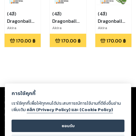
(4สี)
(4สี)
(4สี)
Dragonball
Dragonball
Dragonball
SD ดราก้อน
SD ดราก้อน
SD ดราก้อน
Akira
Akira
Akira
Toriyama,Naho
Toriyama,Naho
Toriyama,Naho
บอล เอสดี เล่ม
บอล เอสดี เล่ม
บอล เอสดี เล่ม
170.00
฿
170.00
฿
170.00
฿
Ohishi
Ohishi
Ohishi
3
2
1
Copyright ©
2026
Storylog Co., Ltd. - สตอรี่ล็อกขอสงวนสิทธิ์ไม่รับผิดชอบ
การใช้คุกกี้
ต่อผลงานหรือเนื้อหาใดที่อัปโหลดผ่านเว็บไซต์และปรากฏว่าละเมิดสิทธิใน
ทรัพย์สินทางปัญญาของบุคคลอื่นหรือขัดต่อกฎหมายและศีลธรรม ดังนั้น ผู้อ่าน
เราใช้คุกกี้เพื่อให้ทุกคนได้ประสบการณ์การใช้งานที่ดียิ่งขึ้นอ่าน
ทุกท่านโปรดใช้วิจารณญาณในการกลั่นกรองด้วยตนเอง และหากท่านพบว่าส่วน
เพิ่มเติม
คลิก (Privacy Policy) และ (Cookie Policy)
หนึ่งส่วนใดขัดต่อกฎหมายและศีลธรรม กรุณาแจ้งมายังบริษัท เพื่อทีมงานจะได้
ดำเนินการในทันที ทั้งนี้ ทางสตอรี่ล็อกขอสงวนลิขสิทธิ์ตามพระราชบัญญัติ
ยอมรับ
ลิขสิทธิ์ พ.ศ. 2537 (ฉบับล่าสุด)