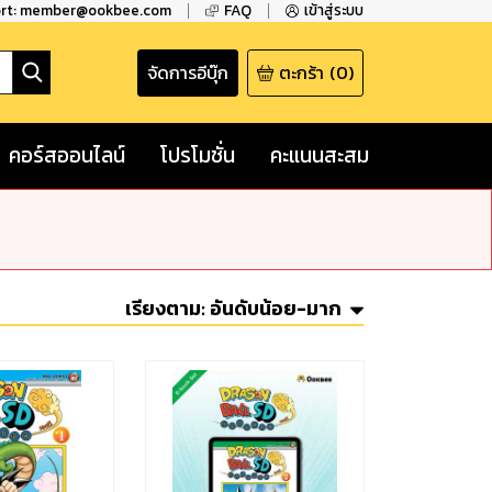
ort: member@ookbee.com
FAQ
เข้าสู่ระบบ
จัดการอีบุ๊ก
ตะกร้า
(
0
)
คอร์สออนไลน์
โปรโมชั่น
คะแนนสะสม
เรียงตาม:
อันดับน้อย-มาก