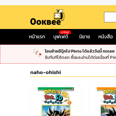
มาใหม่
หน้าแรก
บุฟเฟต์
นิยาย
หนังสือ
โอนย้ายอีบุ๊กไป Pinto ได้แล้ววันนี้ กดเลย
รับทันทีโค้ดลด ซื้อและอ่านได้ต่อเนื่องที่ Pi
naho-ohishi