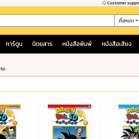
Customer supp
ทั้งหมด
การ์ตูน
นิตยสาร
หนังสือพิมพ์
หนังสือเสียง
nto