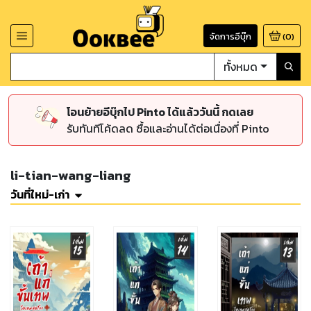
จัดการอีบุ๊ก
(
0
)
ทั้งหมด
โอนย้ายอีบุ๊กไป Pinto ได้แล้ววันนี้ กดเลย
รับทันทีโค้ดลด ซื้อและอ่านได้ต่อเนื่องที่ Pinto
li-tian-wang-liang
วันที่ใหม่-เก่า