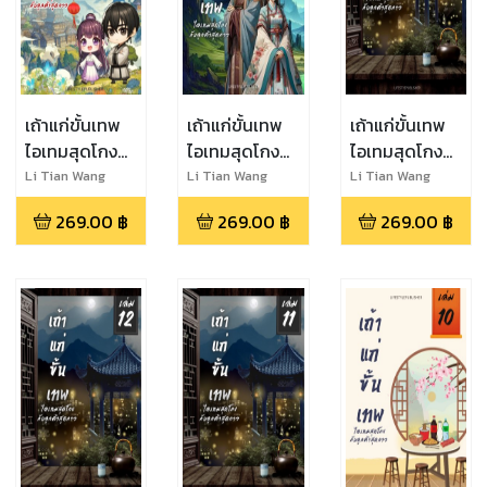
เถ้าแก่ขั้นเทพ
เถ้าแก่ขั้นเทพ
เถ้าแก่ขั้นเทพ
ไอเทมสุดโกง
ไอเทมสุดโกง
ไอเทมสุดโกง
ลูกค้าสุดกาว
ลูกค้าสุดกาว
ลูกค้าสุดกาว
Li Tian Wang
Li Tian Wang
Li Tian Wang
Liang
Liang
Liang
เล่ม 15
เล่ม 14
เล่ม 13
269.00
฿
269.00
฿
269.00
฿