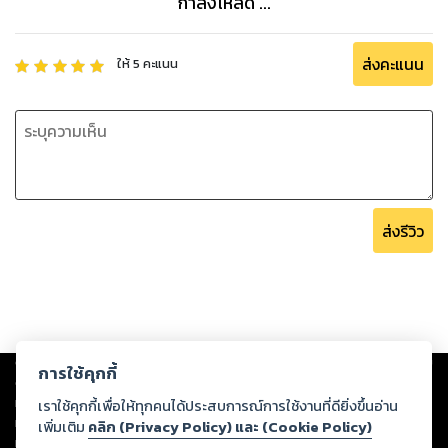
กำลังโหลด ...
ส่งคะแนน
ให้
5
คะแนน
ส่งรีวิว
Copyright ©
2026
Storylog Co., Ltd. - สตอรี่ล็อกขอสงวนสิทธิ์ไม่รับผิดชอบ
การใช้คุกกี้
ต่อผลงานหรือเนื้อหาใดที่อัปโหลดผ่านเว็บไซต์และปรากฏว่าละเมิดสิทธิใน
ทรัพย์สินทางปัญญาของบุคคลอื่นหรือขัดต่อกฎหมายและศีลธรรม ดังนั้น ผู้อ่าน
เราใช้คุกกี้เพื่อให้ทุกคนได้ประสบการณ์การใช้งานที่ดียิ่งขึ้นอ่าน
ทุกท่านโปรดใช้วิจารณญาณในการกลั่นกรองด้วยตนเอง และหากท่านพบว่าส่วน
เพิ่มเติม
คลิก (Privacy Policy) และ (Cookie Policy)
หนึ่งส่วนใดขัดต่อกฎหมายและศีลธรรม กรุณาแจ้งมายังบริษัท เพื่อทีมงานจะได้