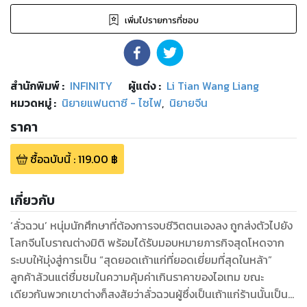
เพิ่มไปรายการที่ชอบ
สำนักพิมพ์
:
INFINITY
ผู้แต่ง :
Li Tian Wang Liang
หมวดหมู่
:
นิยายแฟนตาซี - ไซไฟ
,
นิยายจีน
ราคา
ซื้อฉบับนี้
:
119.00
฿
เกี่ยวกับ
‘ลั่วฉวน’ หนุ่มนักศึกษาที่ต้องการจบชีวิตตนเองลง ถูกส่งตัวไปยัง
โลกจีนโบราณต่างมิติ พร้อมได้รับมอบหมายภารกิจสุดโหดจาก
ระบบให้มุ่งสู่การเป็น “สุดยอดเถ้าแก่ที่ยอดเยี่ยมที่สุดในหล้า”
ลูกค้าล้วนแต่ชื่มชมในความคุ้มค่าเกินราคาของไอเทม ขณะ
เดียวกันพวกเขาต่างก็สงสัยว่าลั่วฉวนผู้ซึ่งเป็นเถ้าแก่ร้านนั้นเป็น