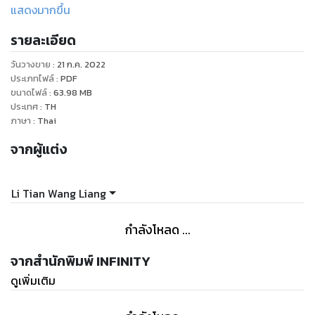
ใครกันแน่ แต่สงสัยแล้วยังไง ที่พวกเขาสนใจน่ะ คือ ไอเทมสุดโกง
แสดงมากขึ้น
ในร้านต้นตำรับต่างหาก...
รายละเอียด
วันวางขาย
:
21 ก.ค. 2022
ประเภทไฟล์
:
PDF
ขนาดไฟล์
:
63.98
MB
ประเทศ
:
TH
ภาษา
:
Thai
จากผู้แต่ง
Li Tian Wang Liang
กำลังโหลด ...
จากสำนักพิมพ์ INFINITY
ดูเพิ่มเติม