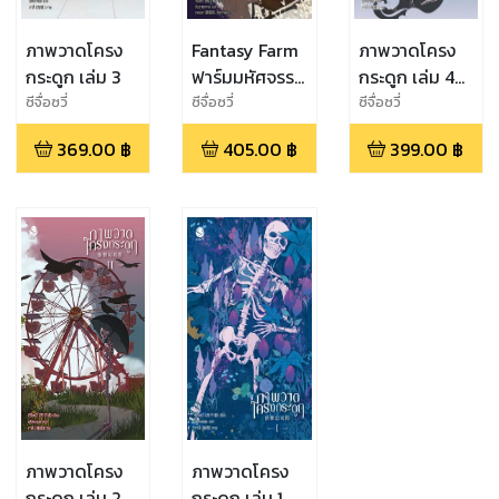
ภาพวาดโครง
Fantasy Farm
ภาพวาดโครง
กระดูก เล่ม 3
ฟาร์มมหัศจรรย์
กระดูก เล่ม 4
พรรค์นี้ก็มี
(เล่มจบ)
ซีจื่อซวี่
ซีจื่อซวี่
ซีจื่อซวี่
ด้วย? เล่ม 4
369.00
฿
405.00
฿
399.00
฿
(จบ)
ภาพวาดโครง
ภาพวาดโครง
กระดูก เล่ม 2
กระดูก เล่ม 1