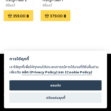
ซีจื่อซวี่
ซีจื่อซวี่
359.00
฿
379.00
฿
Copyright ©
2026
Storylog Co., Ltd. - สตอรี่ล็อกขอสงวนสิทธิ์ไม่รับผิดชอบ
การใช้คุกกี้
ต่อผลงานหรือเนื้อหาใดที่อัปโหลดผ่านเว็บไซต์และปรากฏว่าละเมิดสิทธิใน
ทรัพย์สินทางปัญญาของบุคคลอื่นหรือขัดต่อกฎหมายและศีลธรรม ดังนั้น ผู้อ่าน
เราใช้คุกกี้เพื่อให้ทุกคนได้ประสบการณ์การใช้งานที่ดียิ่งขึ้นอ่าน
ทุกท่านโปรดใช้วิจารณญาณในการกลั่นกรองด้วยตนเอง และหากท่านพบว่าส่วน
เพิ่มเติม
คลิก (Privacy Policy) และ (Cookie Policy)
หนึ่งส่วนใดขัดต่อกฎหมายและศีลธรรม กรุณาแจ้งมายังบริษัท เพื่อทีมงานจะได้
ดำเนินการในทันที ทั้งนี้ ทางสตอรี่ล็อกขอสงวนลิขสิทธิ์ตามพระราชบัญญัติ
ยอมรับ
ลิขสิทธิ์ พ.ศ. 2537 (ฉบับล่าสุด)
For support: member@ookbee.com
ปรับแต่งคุกกี้
Version
1.3.17