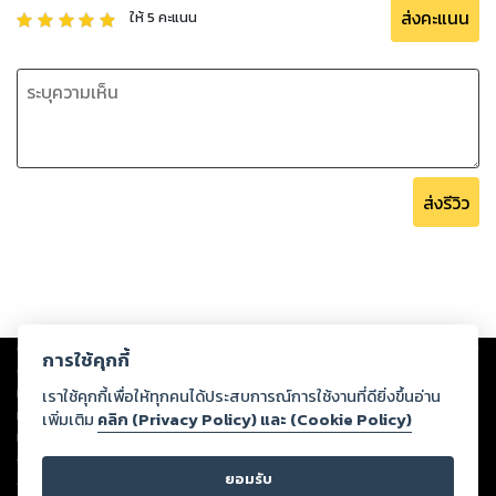
ส่งคะแนน
ให้
5
คะแนน
ส่งรีวิว
Copyright ©
2026
Storylog Co., Ltd. - สตอรี่ล็อกขอสงวนสิทธิ์ไม่รับผิดชอบ
การใช้คุกกี้
ต่อผลงานหรือเนื้อหาใดที่อัปโหลดผ่านเว็บไซต์และปรากฏว่าละเมิดสิทธิใน
ทรัพย์สินทางปัญญาของบุคคลอื่นหรือขัดต่อกฎหมายและศีลธรรม ดังนั้น ผู้อ่าน
เราใช้คุกกี้เพื่อให้ทุกคนได้ประสบการณ์การใช้งานที่ดียิ่งขึ้นอ่าน
ทุกท่านโปรดใช้วิจารณญาณในการกลั่นกรองด้วยตนเอง และหากท่านพบว่าส่วน
เพิ่มเติม
คลิก (Privacy Policy) และ (Cookie Policy)
หนึ่งส่วนใดขัดต่อกฎหมายและศีลธรรม กรุณาแจ้งมายังบริษัท เพื่อทีมงานจะได้
ดำเนินการในทันที ทั้งนี้ ทางสตอรี่ล็อกขอสงวนลิขสิทธิ์ตามพระราชบัญญัติ
ยอมรับ
ลิขสิทธิ์ พ.ศ. 2537 (ฉบับล่าสุด)