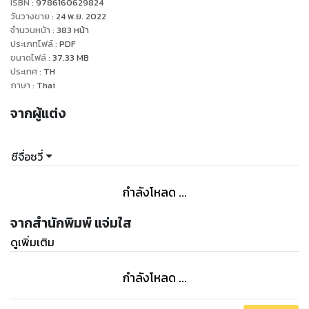
ISBN :
9786160629824
นานวันเข้าก็เริ่มไม่มั่นใจแล้วว่าสิ่งที่เกิดขึ้นตรงหน้าเป็นความจริง
วันวางขาย
:
24 พ.ย. 2022
หรือความฝัน
จำนวนหน้า
:
383
หน้า
ประเภทไฟล์
:
PDF
พวกเขาแยกแยะไม่ออกและหวาดหวั่น ทำได้เพียงใช้ความเจ็บปวด
ขนาดไฟล์
:
37.33
MB
มาพิสูจน์
ประเทศ
:
TH
และบางคนก็จำต้องเลือกความตายมาตอบคำถามให้ตนเอง
ภาษา
:
Thai
จากผู้แต่ง
ซีจื่อซวี่
กำลังโหลด ...
จากสำนักพิมพ์ แจ่มใส
ดูเพิ่มเติม
กำลังโหลด ...