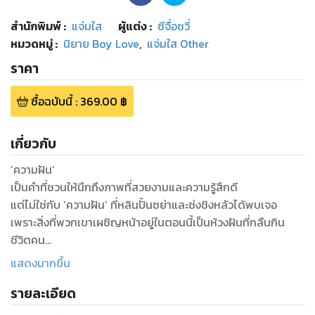
สำนักพิมพ์
:
แจ่มใส
ผู้แต่ง :
ซีจื่อซวี่
หมวดหมู่
:
นิยาย Boy Love
,
แจ่มใส Other
ราคา
ซื้อฉบับนี้
:
369.00
฿
เกี่ยวกับ
‘ความฝัน’
เป็นคำที่ชวนให้นึกถึงภาพที่สวยงามและความรู้สึกดี
แต่ไม่ใช่กับ ‘ความฝัน’ ที่หลินปั้นซย่าและซ่งชิงหลัวได้พบเจอ
เพราะสิ่งที่พวกเขาเผชิญหน้าอยู่ในตอนนี้เป็นห้วงฝันที่กลืนกิน
ชีวิตคน
เมื่อหลับตาลงและปล่อยให้สติล่องลอยก็จะถูกดึงเข้าไปในโลกอีก
แสดงมากขึ้น
ใบหนึ่ง
รายละเอียด
สถานที่ที่ไม่มีอยู่จริงแต่คุ้นชินราวกับไม่ใช่โลกสมมติ
ผู้คนที่พบเจอก็คล้ายจะคุ้นเคยสนิทสนมกันเป็นอย่างดี