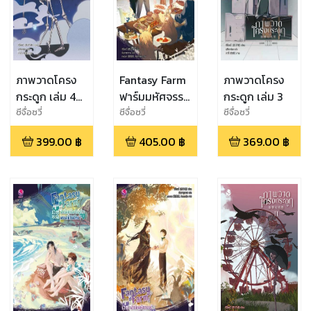
ภาพวาดโครง
Fantasy Farm
ภาพวาดโครง
กระดูก เล่ม 4
ฟาร์มมหัศจรรย์
กระดูก เล่ม 3
(เล่มจบ)
พรรค์นี้ก็มี
ซีจื่อซวี่
ซีจื่อซวี่
ซีจื่อซวี่
ด้วย? เล่ม 4
399.00
฿
405.00
฿
369.00
฿
(จบ)