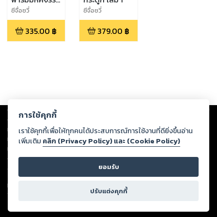
พรรค์นี้ก็มี
ซีจื่อซวี่
ซีจื่อซวี่
ด้วย? เล่ม 1
335.00
฿
379.00
฿
Copyright ©
2026
Storylog Co., Ltd. - สตอรี่ล็อกขอสงวนสิทธิ์ไม่รับผิดชอบ
การใช้คุกกี้
ต่อผลงานหรือเนื้อหาใดที่อัปโหลดผ่านเว็บไซต์และปรากฏว่าละเมิดสิทธิใน
ทรัพย์สินทางปัญญาของบุคคลอื่นหรือขัดต่อกฎหมายและศีลธรรม ดังนั้น ผู้อ่าน
เราใช้คุกกี้เพื่อให้ทุกคนได้ประสบการณ์การใช้งานที่ดียิ่งขึ้นอ่าน
ทุกท่านโปรดใช้วิจารณญาณในการกลั่นกรองด้วยตนเอง และหากท่านพบว่าส่วน
เพิ่มเติม
คลิก (Privacy Policy) และ (Cookie Policy)
หนึ่งส่วนใดขัดต่อกฎหมายและศีลธรรม กรุณาแจ้งมายังบริษัท เพื่อทีมงานจะได้
ดำเนินการในทันที ทั้งนี้ ทางสตอรี่ล็อกขอสงวนลิขสิทธิ์ตามพระราชบัญญัติ
ยอมรับ
ลิขสิทธิ์ พ.ศ. 2537 (ฉบับล่าสุด)
For support: member@ookbee.com
ปรับแต่งคุกกี้
Version
1.3.17