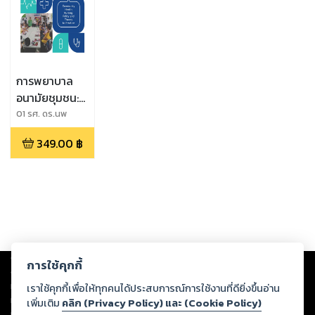
การพยาบาล
อนามัยชุมชน:
นโยบายและ
01 รศ. ดร.นพ
วรรณ เปียซื่อ
ทฤษฎีสู่การ
349.00
฿
(บรรณาธิการ),02
ปฏิบัติ
รศ. ดร.แสงทอง ธีร
ะทองคำ,03 ผศ.
ดร.ผจงจิต ไกร
ถาวร,04 อ.
ดร.กานต์ ฉลาดธัญ
ญกิจ,05 ผศ.
ดร.กมลรัตน์ กิตติ
Copyright ©
2026
Storylog Co., Ltd. - สตอรี่ล็อกขอสงวนสิทธิ์ไม่รับผิดชอบ
พิมพานนท์,06 ผศ.
การใช้คุกกี้
ต่อผลงานหรือเนื้อหาใดที่อัปโหลดผ่านเว็บไซต์และปรากฏว่าละเมิดสิทธิใน
ดร.วรรณา สนอง
ทรัพย์สินทางปัญญาของบุคคลอื่นหรือขัดต่อกฎหมายและศีลธรรม ดังนั้น ผู้อ่าน
เราใช้คุกกี้เพื่อให้ทุกคนได้ประสบการณ์การใช้งานที่ดียิ่งขึ้นอ่าน
เดช,07 อ. ดร.แสง
ทุกท่านโปรดใช้วิจารณญาณในการกลั่นกรองด้วยตนเอง และหากท่านพบว่าส่วน
เพิ่มเติม
คลิก (Privacy Policy) และ (Cookie Policy)
เดือน ปิยะ
หนึ่งส่วนใดขัดต่อกฎหมายและศีลธรรม กรุณาแจ้งมายังบริษัท เพื่อทีมงานจะได้