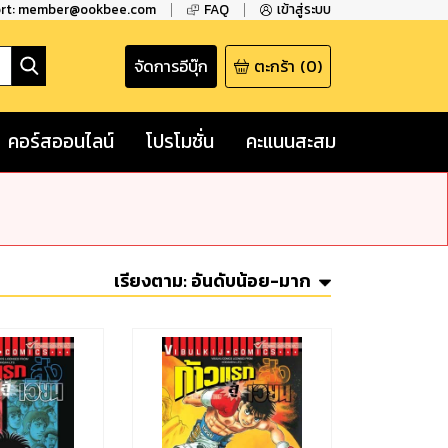
ort: member@ookbee.com
FAQ
เข้าสู่ระบบ
จัดการอีบุ๊ก
ตะกร้า
(
0
)
คอร์สออนไลน์
โปรโมชั่น
คะแนนสะสม
เรียงตาม:
อันดับน้อย-มาก