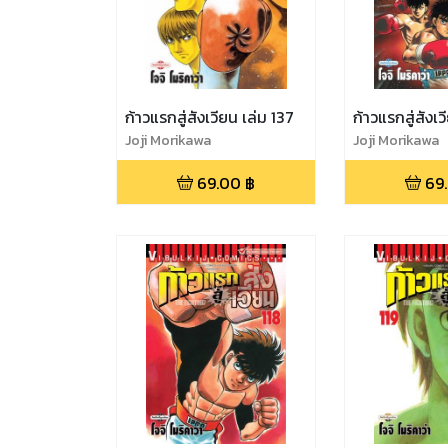
ก้าวแรกสู่สังเวียน เล่ม 137
ก้าวแรกสู่สังเว
Joji Morikawa
Joji Morikawa
69.00
฿
69