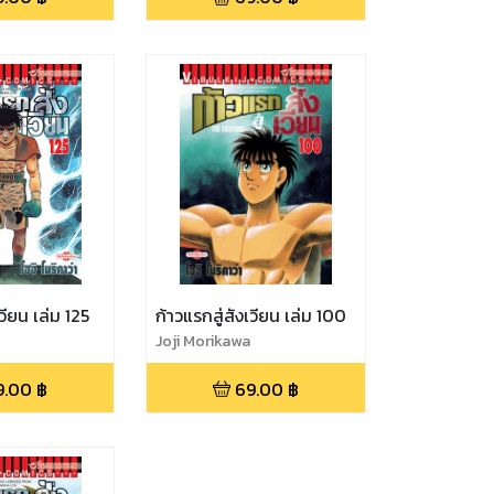
เวียน เล่ม 125
ก้าวแรกสู่สังเวียน เล่ม 100
Joji Morikawa
9.00
฿
69.00
฿