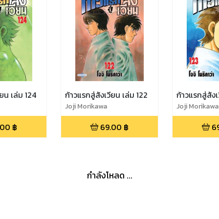
ียน เล่ม 124
ก้าวแรกสู่สังเวียน เล่ม 122
ก้าวแรกสู่สัง
Joji Morikawa
Joji Morikawa
.00
฿
69.00
฿
6
กำลังโหลด ...