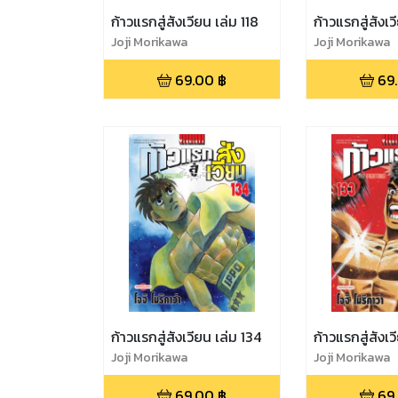
ก้าวแรกสู่สังเวียน เล่ม 118
ก้าวแรกสู่สังเว
Joji Morikawa
Joji Morikawa
69.00
฿
69
ก้าวแรกสู่สังเวียน เล่ม 134
ก้าวแรกสู่สังเว
Joji Morikawa
Joji Morikawa
69.00
฿
69