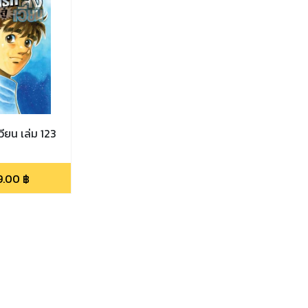
เวียน เล่ม 123
9.00
฿