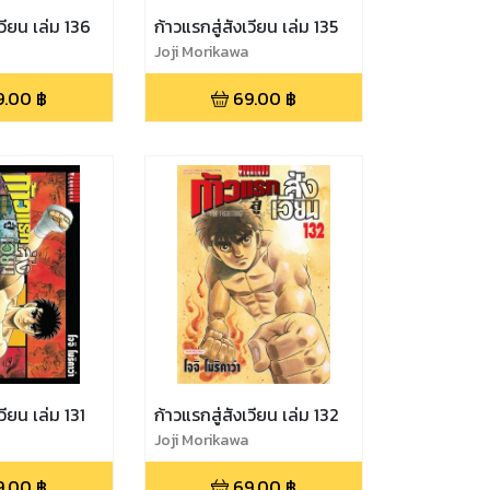
เวียน เล่ม 136
ก้าวแรกสู่สังเวียน เล่ม 135
Joji Morikawa
9.00
฿
69.00
฿
วียน เล่ม 131
ก้าวแรกสู่สังเวียน เล่ม 132
Joji Morikawa
9.00
฿
69.00
฿