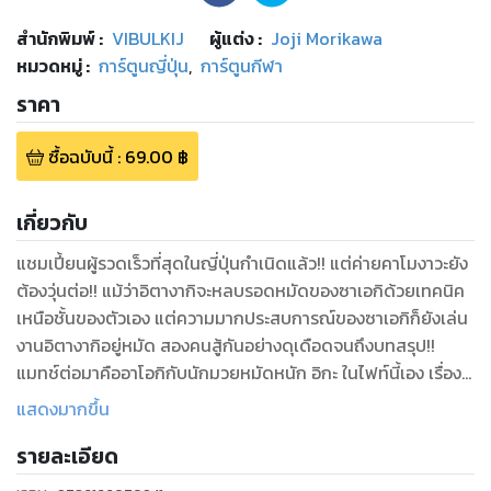
สำนักพิมพ์
:
VIBULKIJ
ผู้แต่ง :
Joji Morikawa
หมวดหมู่
:
การ์ตูนญี่ปุ่น
,
การ์ตูนกีฬา
ราคา
ซื้อฉบับนี้
:
69.00
฿
เกี่ยวกับ
แชมเปี้ยนผู้รวดเร็วที่สุดในญี่ปุ่นกําเนิดแล้ว!! แต่ค่ายคาโมงาวะยัง
ต้องวุ่นต่อ!! แม้ว่าอิตางากิจะหลบรอดหมัดของซาเอกิด้วยเทคนิค
เหนือชั้นของตัวเอง แต่ความมากประสบการณ์ของซาเอกิก็ยังเล่น
งานอิตางากิอยู่หมัด สองคนสู้กันอย่างดุเดือดจนถึงบทสรุป!!
แมทช์ต่อมาคืออาโอกิกับนักมวยหมัดหนัก อิกะ ในไฟท์นี้เอง เรื่อง
เหลือเชื่อก็บังเกิดขึ้น!?
แสดงมากขึ้น
รายละเอียด