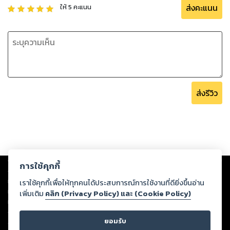
ส่งคะแนน
ให้
5
คะแนน
ส่งรีวิว
Copyright ©
2026
Storylog Co., Ltd. - สตอรี่ล็อกขอสงวนสิทธิ์ไม่รับผิดชอบ
การใช้คุกกี้
ต่อผลงานหรือเนื้อหาใดที่อัปโหลดผ่านเว็บไซต์และปรากฏว่าละเมิดสิทธิใน
ทรัพย์สินทางปัญญาของบุคคลอื่นหรือขัดต่อกฎหมายและศีลธรรม ดังนั้น ผู้อ่าน
เราใช้คุกกี้เพื่อให้ทุกคนได้ประสบการณ์การใช้งานที่ดียิ่งขึ้นอ่าน
ทุกท่านโปรดใช้วิจารณญาณในการกลั่นกรองด้วยตนเอง และหากท่านพบว่าส่วน
เพิ่มเติม
คลิก (Privacy Policy) และ (Cookie Policy)
หนึ่งส่วนใดขัดต่อกฎหมายและศีลธรรม กรุณาแจ้งมายังบริษัท เพื่อทีมงานจะได้
ดำเนินการในทันที ทั้งนี้ ทางสตอรี่ล็อกขอสงวนลิขสิทธิ์ตามพระราชบัญญัติ
ยอมรับ
ลิขสิทธิ์ พ.ศ. 2537 (ฉบับล่าสุด)