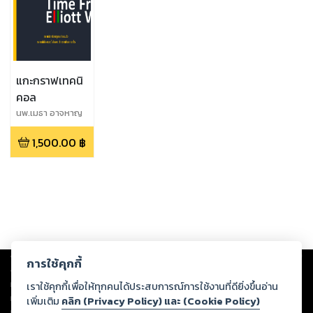
แกะกราฟเทคนิ
คอล
นพ.เมธา อาจหาญ
1,500.00
฿
Copyright ©
2026
Storylog Co., Ltd. - สตอรี่ล็อกขอสงวนสิทธิ์ไม่รับผิดชอบ
การใช้คุกกี้
ต่อผลงานหรือเนื้อหาใดที่อัปโหลดผ่านเว็บไซต์และปรากฏว่าละเมิดสิทธิใน
ทรัพย์สินทางปัญญาของบุคคลอื่นหรือขัดต่อกฎหมายและศีลธรรม ดังนั้น ผู้อ่าน
เราใช้คุกกี้เพื่อให้ทุกคนได้ประสบการณ์การใช้งานที่ดียิ่งขึ้นอ่าน
ทุกท่านโปรดใช้วิจารณญาณในการกลั่นกรองด้วยตนเอง และหากท่านพบว่าส่วน
เพิ่มเติม
คลิก (Privacy Policy) และ (Cookie Policy)
หนึ่งส่วนใดขัดต่อกฎหมายและศีลธรรม กรุณาแจ้งมายังบริษัท เพื่อทีมงานจะได้