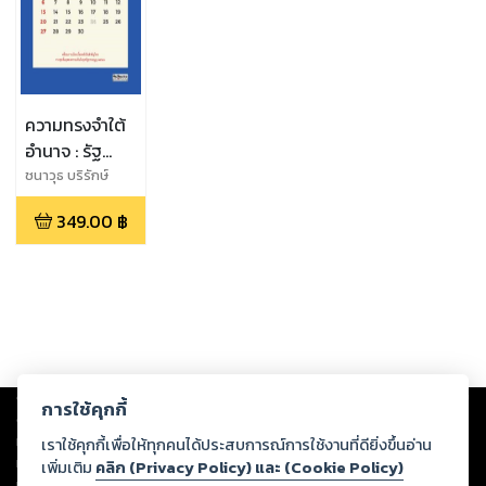
ความทรงจำใต้
อำนาจ : รัฐ
ราชวงศ์
ชนาวุธ บริรักษ์
พลเมือง และ
349.00
฿
การเมืองบน
หน้าปฏิทิน
Copyright ©
2026
Storylog Co., Ltd. - สตอรี่ล็อกขอสงวนสิทธิ์ไม่รับผิดชอบ
การใช้คุกกี้
ต่อผลงานหรือเนื้อหาใดที่อัปโหลดผ่านเว็บไซต์และปรากฏว่าละเมิดสิทธิใน
ทรัพย์สินทางปัญญาของบุคคลอื่นหรือขัดต่อกฎหมายและศีลธรรม ดังนั้น ผู้อ่าน
เราใช้คุกกี้เพื่อให้ทุกคนได้ประสบการณ์การใช้งานที่ดียิ่งขึ้นอ่าน
ทุกท่านโปรดใช้วิจารณญาณในการกลั่นกรองด้วยตนเอง และหากท่านพบว่าส่วน
เพิ่มเติม
คลิก (Privacy Policy) และ (Cookie Policy)
หนึ่งส่วนใดขัดต่อกฎหมายและศีลธรรม กรุณาแจ้งมายังบริษัท เพื่อทีมงานจะได้