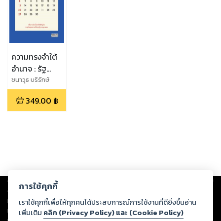
ความทรงจำใต้
อำนาจ : รัฐ
ราชวงศ์
ชนาวุธ บริรักษ์
พลเมือง และ
349.00
฿
การเมืองบน
หน้าปฏิทิน
Copyright ©
2026
Storylog Co., Ltd. - สตอรี่ล็อกขอสงวนสิทธิ์ไม่รับผิดชอบ
การใช้คุกกี้
ต่อผลงานหรือเนื้อหาใดที่อัปโหลดผ่านเว็บไซต์และปรากฏว่าละเมิดสิทธิใน
ทรัพย์สินทางปัญญาของบุคคลอื่นหรือขัดต่อกฎหมายและศีลธรรม ดังนั้น ผู้อ่าน
เราใช้คุกกี้เพื่อให้ทุกคนได้ประสบการณ์การใช้งานที่ดียิ่งขึ้นอ่าน
ทุกท่านโปรดใช้วิจารณญาณในการกลั่นกรองด้วยตนเอง และหากท่านพบว่าส่วน
เพิ่มเติม
คลิก (Privacy Policy) และ (Cookie Policy)
หนึ่งส่วนใดขัดต่อกฎหมายและศีลธรรม กรุณาแจ้งมายังบริษัท เพื่อทีมงานจะได้