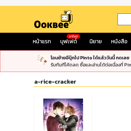
มาใหม่
หน้าแรก
บุฟเฟต์
นิยาย
หนังสือ
โอนย้ายอีบุ๊กไป Pinto ได้แล้ววันนี้ กดเลย
รับทันทีโค้ดลด ซื้อและอ่านได้ต่อเนื่องที่ Pi
a-rice-cracker