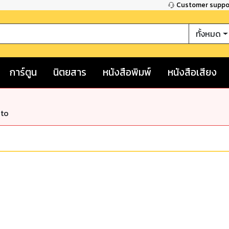
Customer supp
ทั้งหมด
การ์ตูน
นิตยสาร
หนังสือพิมพ์
หนังสือเสียง
nto