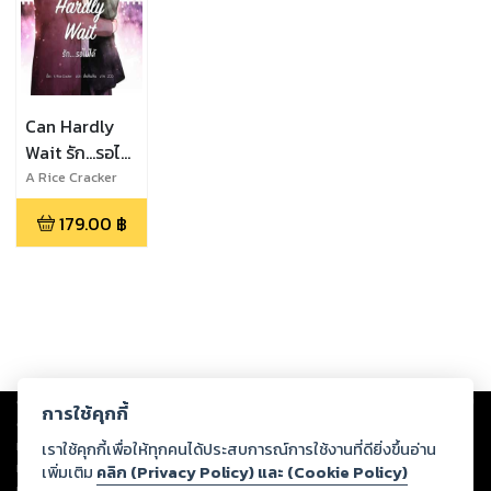
Can Hardly
Wait รัก...รอไม่
ได้
A Rice Cracker
179.00
฿
Copyright ©
2026
Storylog Co., Ltd. - สตอรี่ล็อกขอสงวนสิทธิ์ไม่รับผิดชอบ
การใช้คุกกี้
ต่อผลงานหรือเนื้อหาใดที่อัปโหลดผ่านเว็บไซต์และปรากฏว่าละเมิดสิทธิใน
ทรัพย์สินทางปัญญาของบุคคลอื่นหรือขัดต่อกฎหมายและศีลธรรม ดังนั้น ผู้อ่าน
เราใช้คุกกี้เพื่อให้ทุกคนได้ประสบการณ์การใช้งานที่ดียิ่งขึ้นอ่าน
ทุกท่านโปรดใช้วิจารณญาณในการกลั่นกรองด้วยตนเอง และหากท่านพบว่าส่วน
เพิ่มเติม
คลิก (Privacy Policy) และ (Cookie Policy)
หนึ่งส่วนใดขัดต่อกฎหมายและศีลธรรม กรุณาแจ้งมายังบริษัท เพื่อทีมงานจะได้