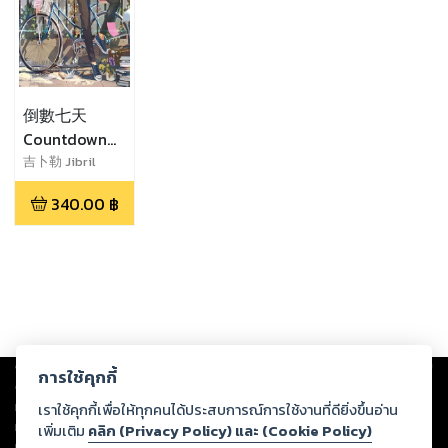
倒數七天
Countdown
seven days
吉卜勒 Jibril
340.00
฿
Copyright ©
2026
Storylog Co., Ltd. - สตอรี่ล็อกขอสงวนสิทธิ์ไม่รับผิดชอบ
การใช้คุกกี้
ต่อผลงานหรือเนื้อหาใดที่อัปโหลดผ่านเว็บไซต์และปรากฏว่าละเมิดสิทธิใน
ทรัพย์สินทางปัญญาของบุคคลอื่นหรือขัดต่อกฎหมายและศีลธรรม ดังนั้น ผู้อ่าน
เราใช้คุกกี้เพื่อให้ทุกคนได้ประสบการณ์การใช้งานที่ดียิ่งขึ้นอ่าน
ทุกท่านโปรดใช้วิจารณญาณในการกลั่นกรองด้วยตนเอง และหากท่านพบว่าส่วน
เพิ่มเติม
คลิก (Privacy Policy) และ (Cookie Policy)
หนึ่งส่วนใดขัดต่อกฎหมายและศีลธรรม กรุณาแจ้งมายังบริษัท เพื่อทีมงานจะได้