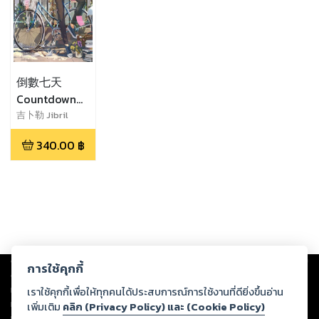
倒數七天
Countdown
seven days
吉卜勒 Jibril
340.00
฿
Copyright ©
2026
Storylog Co., Ltd. - สตอรี่ล็อกขอสงวนสิทธิ์ไม่รับผิดชอบ
การใช้คุกกี้
ต่อผลงานหรือเนื้อหาใดที่อัปโหลดผ่านเว็บไซต์และปรากฏว่าละเมิดสิทธิใน
ทรัพย์สินทางปัญญาของบุคคลอื่นหรือขัดต่อกฎหมายและศีลธรรม ดังนั้น ผู้อ่าน
เราใช้คุกกี้เพื่อให้ทุกคนได้ประสบการณ์การใช้งานที่ดียิ่งขึ้นอ่าน
ทุกท่านโปรดใช้วิจารณญาณในการกลั่นกรองด้วยตนเอง และหากท่านพบว่าส่วน
เพิ่มเติม
คลิก (Privacy Policy) และ (Cookie Policy)
หนึ่งส่วนใดขัดต่อกฎหมายและศีลธรรม กรุณาแจ้งมายังบริษัท เพื่อทีมงานจะได้