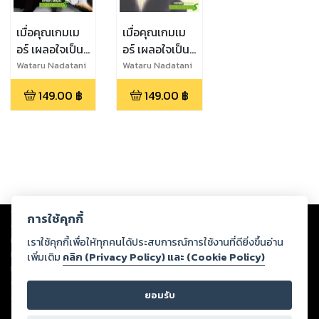
เมื่อคุณเกมเม
เมื่อคุณเกมเม
อร์ เผลอใจเป็น
อร์ เผลอใจเป็น
ทาสแมว เล่ม 5
ทาสแมว เล่ม 1
Wataru Nadatani
Wataru Nadatani
149.00
฿
149.00
฿
Copyright ©
2026
Storylog Co., Ltd. - สตอรี่ล็อกขอสงวนสิทธิ์ไม่รับผิดชอบ
การใช้คุกกี้
ต่อผลงานหรือเนื้อหาใดที่อัปโหลดผ่านเว็บไซต์และปรากฏว่าละเมิดสิทธิใน
ทรัพย์สินทางปัญญาของบุคคลอื่นหรือขัดต่อกฎหมายและศีลธรรม ดังนั้น ผู้อ่าน
เราใช้คุกกี้เพื่อให้ทุกคนได้ประสบการณ์การใช้งานที่ดียิ่งขึ้นอ่าน
ทุกท่านโปรดใช้วิจารณญาณในการกลั่นกรองด้วยตนเอง และหากท่านพบว่าส่วน
เพิ่มเติม
คลิก (Privacy Policy) และ (Cookie Policy)
หนึ่งส่วนใดขัดต่อกฎหมายและศีลธรรม กรุณาแจ้งมายังบริษัท เพื่อทีมงานจะได้
ดำเนินการในทันที ทั้งนี้ ทางสตอรี่ล็อกขอสงวนลิขสิทธิ์ตามพระราชบัญญัติ
ยอมรับ
ลิขสิทธิ์ พ.ศ. 2537 (ฉบับล่าสุด)