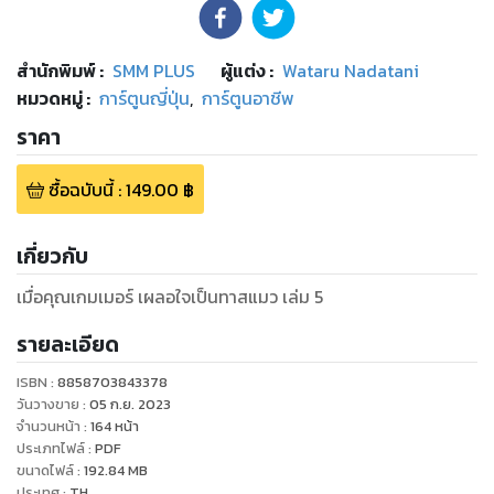
สำนักพิมพ์
:
SMM PLUS
ผู้แต่ง :
Wataru Nadatani
หมวดหมู่
:
การ์ตูนญี่ปุ่น
,
การ์ตูนอาชีพ
ราคา
ซื้อฉบับนี้
:
149.00
฿
เกี่ยวกับ
เมื่อคุณเกมเมอร์ เผลอใจเป็นทาสแมว เล่ม 5
รายละเอียด
ISBN :
8858703843378
วันวางขาย
:
05 ก.ย. 2023
จำนวนหน้า
:
164
หน้า
ประเภทไฟล์
:
PDF
ขนาดไฟล์
:
192.84
MB
ประเทศ
:
TH