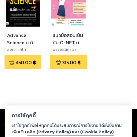
Advance
แนวข้อสอบเข้ม
Science ม.ต้น
ข้น O-NET ม.3
เข้มข้น
มั่นใจเต็ม 100
สุชญา เกไท
พรรณณิดา วา
สง,ดร.ไตร อัญญ
สกุล,ณปภัช นิรมล
เนื้อหา+ข้อสอบ
450.00
฿
315.00
฿
โพธิ์,นุชนารถ แสน
วนิช,สุชญา เกไท
มั่นใจเต็ม 100
พุก,ชลธิชา ลุน
สง,ตอนงค์ รวมพล
สำโรง
Copyright ©
2026
Storylog Co., Ltd. - สตอรี่ล็อกขอสงวนสิทธิ์ไม่รับผิดชอบ
การใช้คุกกี้
ต่อผลงานหรือเนื้อหาใดที่อัปโหลดผ่านเว็บไซต์และปรากฏว่าละเมิดสิทธิใน
ทรัพย์สินทางปัญญาของบุคคลอื่นหรือขัดต่อกฎหมายและศีลธรรม ดังนั้น ผู้อ่าน
เราใช้คุกกี้เพื่อให้ทุกคนได้ประสบการณ์การใช้งานที่ดียิ่งขึ้นอ่าน
ทุกท่านโปรดใช้วิจารณญาณในการกลั่นกรองด้วยตนเอง และหากท่านพบว่าส่วน
เพิ่มเติม
คลิก (Privacy Policy) และ (Cookie Policy)
หนึ่งส่วนใดขัดต่อกฎหมายและศีลธรรม กรุณาแจ้งมายังบริษัท เพื่อทีมงานจะได้