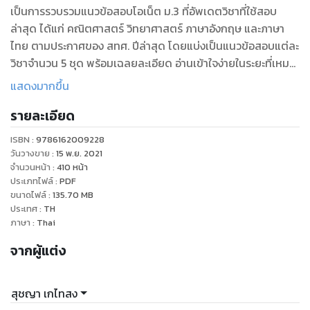
เป็นการรวบรวมแนวข้อสอบโอเน็ต ม.3 ที่อัพเดตวิชาที่ใช้สอบ
ล่าสุด ได้แก่ คณิตศาสตร์ วิทยาศาสตร์ ภาษาอังกฤษ และภาษา
ไทย ตามประกาศของ สทศ. ปีล่าสุด โดยแบ่งเป็นแนวข้อสอบแต่ละ
วิชาจำนวน 5 ชุด พร้อมเฉลยละเอียด อ่านเข้าใจง่ายในระยะที่เหมาะ
สำหรับนักเรียนชั้น ม.3 เพื่อเพิ่มผลคะแนนโอเน็ตที่สูงกว่า เหมาะ
แสดงมากขึ้น
สำหรับนักเรียนใช้ยื่นผลคะแนนเพื่อเข้าศึกษาต่อในระดับชั้น ม.4
รายละเอียด
ของโรงเรียนชั้นนำทั่วประเทศ และสำหรับคุณครูเพื่อยกระดับผล
คะแนนโอเน็ตของโรงเรียน
ISBN :
9786162009228
วันวางขาย
:
15 พ.ย. 2021
จำนวนหน้า
:
410
หน้า
ประเภทไฟล์
:
PDF
ขนาดไฟล์
:
135.70
MB
ประเทศ
:
TH
ภาษา
:
Thai
จากผู้แต่ง
สุชญา เกไทสง