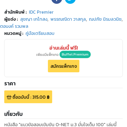
สำนักพิมพ์
:
IDC Premier
ผู้แต่ง :
สุชญา เกไทสง
,
พรรณณิดา วาสกุล
,
ณปภัช นิรมลวนิช
,
ตอนงค์ รวมพล
หมวดหมู่
:
คู่มือเตรียมสอบ
อ่านเล่มนี้ ฟรี!
เพียงมีแพ็กเกจ
Buffet Premium
สมัครแพ็กเกจ
ราคา
ซื้อฉบับนี้
:
315.00
฿
เกี่ยวกับ
หนังสือ "แนวข้อสอบเข้มข้น O-NET ม.3 มั่นใจเต็ม 100" เล่มนี้