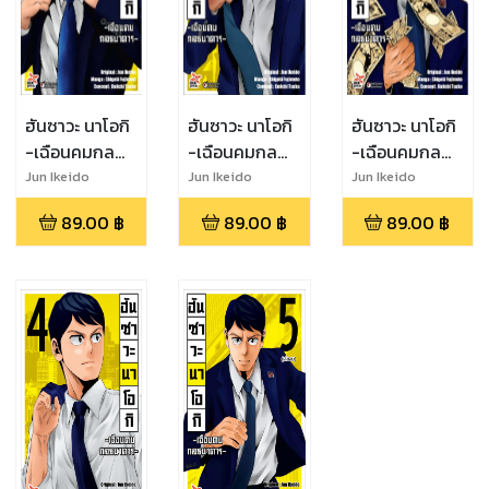
ฮันซาวะ นาโอกิ
ฮันซาวะ นาโอกิ
ฮันซาวะ นาโอกิ
-เฉือนคมกล
-เฉือนคมกล
-เฉือนคมกล
ธนาคาร- เล่ม 1
ธนาคาร- เล่ม 2
ธนาคาร- เล่ม 3
Jun Ikeido
Jun Ikeido
Jun Ikeido
89.00
฿
89.00
฿
89.00
฿