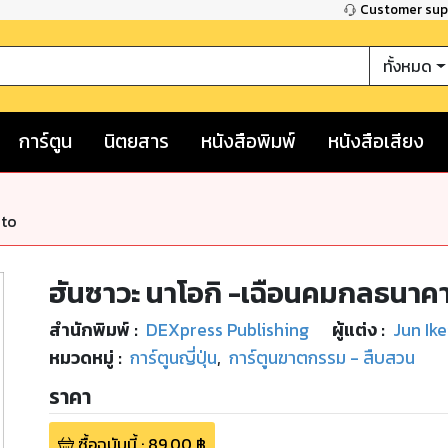
Customer su
ทั้งหมด
การ์ตูน
นิตยสาร
หนังสือพิมพ์
หนังสือเสียง
nto
ฮันซาวะ นาโอกิ -เฉือนคมกลธนาคา
สำนักพิมพ์
:
DEXpress Publishing
ผู้แต่ง :
Jun Ik
หมวดหมู่
:
การ์ตูนญี่ปุ่น
,
การ์ตูนฆาตกรรม - สืบสวน
ราคา
ซื้อฉบับนี้
:
89.00
฿