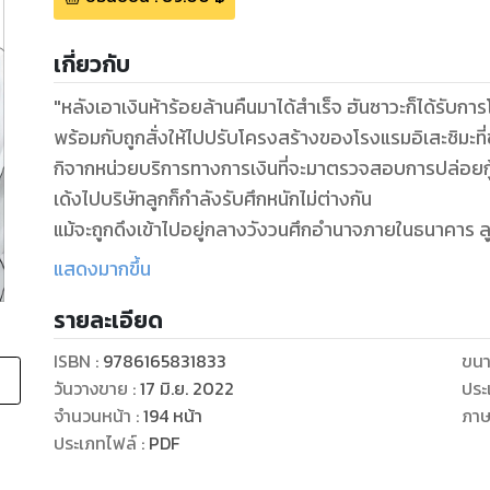
เกี่ยวกับ
"หลังเอาเงินห้าร้อยล้านคืนมาได้สำเร็จ ฮันซาวะก็ได้รับก
พร้อมกับถูกสั่งให้ไปปรับโครงสร้างของโรงแรมอิเสะชิมะที่ข
กิจากหน่วยบริการทางการเงินที่จะมาตรวจสอบการปล่อยกู้ใ
เด้งไปบริษัทลูกก็กำลังรับศึกหนักไม่ต่างกัน
แม้จะถูกดึงเข้าไปอยู่กลางวังวนศึกอำนาจภายในธนาคาร ลูก
แสดงมากขึ้น
รายละเอียด
ISBN :
9786165831833
ขนา
วันวางขาย
:
17 มิ.ย. 2022
ประ
จำนวนหน้า
:
194
หน้า
ภา
ประเภทไฟล์
:
PDF