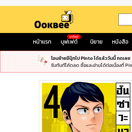
มาใหม่
หน้าแรก
บุฟเฟต์
นิยาย
หนังสือ
โอนย้ายอีบุ๊กไป Pinto ได้แล้ววันนี้ กดเลย
รับทันทีโค้ดลด ซื้อและอ่านได้ต่อเนื่องที่ Pi