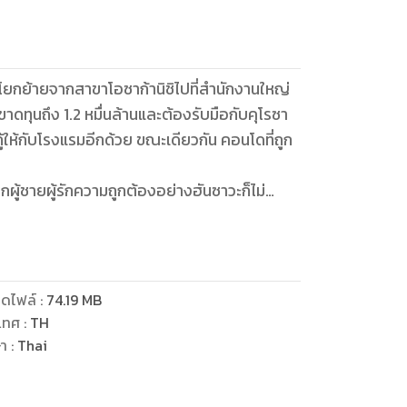
ารโยกย้ายจากสาขาโอซาก้านิชิไปที่สำนักงานใหญ่
าดทุนถึง 1.2 หมื่นล้านและต้องรับมือกับคุโรซา
ห้กับโรงแรมอีกด้วย ขณะเดียวกัน คอนโดที่ถูก
ผู้ชายผู้รักความถูกต้องอย่างฮันซาวะก็ไม่
ดไฟล์
:
74.19
MB
เทศ
:
TH
ษา
:
Thai