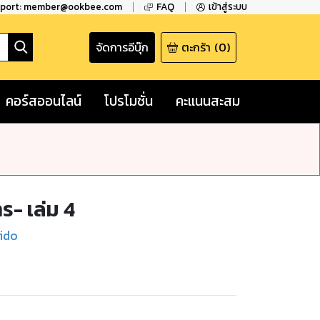
pport: member@ookbee.com
FAQ
เข้าสู่ระบบ
จัดการอีบุ๊ก
ตะกร้า
(
0
)
คอร์สออนไลน์
โปรโมชั่น
คะแนนสะสม
ร- เล่ม 4
eido