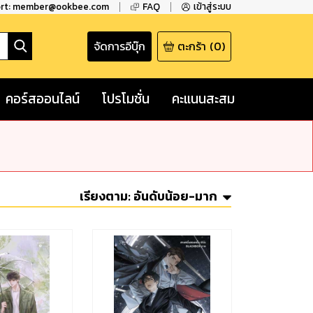
ort: member@ookbee.com
FAQ
เข้าสู่ระบบ
จัดการอีบุ๊ก
ตะกร้า
(
0
)
คอร์สออนไลน์
โปรโมชั่น
คะแนนสะสม
เรียงตาม:
อันดับน้อย-มาก