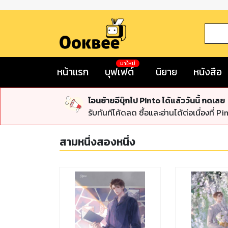
มาใหม่
หน้าแรก
บุฟเฟต์
นิยาย
หนังสือ
โอนย้ายอีบุ๊กไป Pinto ได้แล้ววันนี้ กดเลย
รับทันทีโค้ดลด ซื้อและอ่านได้ต่อเนื่องที่ Pi
สามหนึ่งสองหนึ่ง