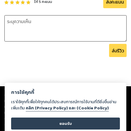
ส่งคะแนน
ให้
5
คะแนน
ส่งรีวิว
Copyright ©
2026
Storylog Co., Ltd. - สตอรี่ล็อกขอสงวนสิทธิ์ไม่รับผิดชอบ
การใช้คุกกี้
ต่อผลงานหรือเนื้อหาใดที่อัปโหลดผ่านเว็บไซต์และปรากฏว่าละเมิดสิทธิใน
ทรัพย์สินทางปัญญาของบุคคลอื่นหรือขัดต่อกฎหมายและศีลธรรม ดังนั้น ผู้อ่าน
เราใช้คุกกี้เพื่อให้ทุกคนได้ประสบการณ์การใช้งานที่ดียิ่งขึ้นอ่าน
ทุกท่านโปรดใช้วิจารณญาณในการกลั่นกรองด้วยตนเอง และหากท่านพบว่าส่วน
เพิ่มเติม
คลิก (Privacy Policy) และ (Cookie Policy)
หนึ่งส่วนใดขัดต่อกฎหมายและศีลธรรม กรุณาแจ้งมายังบริษัท เพื่อทีมงานจะได้
ดำเนินการในทันที ทั้งนี้ ทางสตอรี่ล็อกขอสงวนลิขสิทธิ์ตามพระราชบัญญัติ
ยอมรับ
ลิขสิทธิ์ พ.ศ. 2537 (ฉบับล่าสุด)