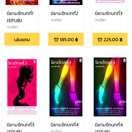
นิยามรักบทที่1
นิยามรักบทที่2
นิยามรักบทที่3
(EPUB)
Yนวิยา
Yนวิยา
Yนวิยา
เล่มแถม
185.00
฿
225.00
฿
นิยามรักบทที่3
นิยามรักบทที่4
นิยามรักบทที่4
(EPUB)
(EPUB)
Yนวิยา