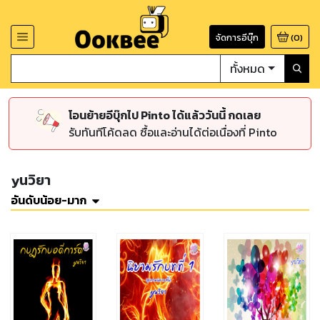
จัดการอีบุ๊ก
(
0
)
ทั้งหมด
โอนย้ายอีบุ๊กไป Pinto ได้แล้ววันนี้ กดเลย
รับทันทีโค้ดลด ซื้อและอ่านได้ต่อเนื่องที่ Pinto
yนวิยา
อันดับน้อย-มาก