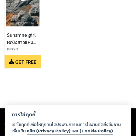
Sunshine girl
หญิงสาวแห่ง
แสงแดด
PINYO
GET FREE
Copyright ©
2026
Storylog Co., Ltd. - สตอรี่ล็อกขอสงวนสิทธิ์ไม่รับผิดชอบ
การใช้คุกกี้
ต่อผลงานหรือเนื้อหาใดที่อัปโหลดผ่านเว็บไซต์และปรากฏว่าละเมิดสิทธิใน
ทรัพย์สินทางปัญญาของบุคคลอื่นหรือขัดต่อกฎหมายและศีลธรรม ดังนั้น ผู้อ่าน
เราใช้คุกกี้เพื่อให้ทุกคนได้ประสบการณ์การใช้งานที่ดียิ่งขึ้นอ่าน
ทุกท่านโปรดใช้วิจารณญาณในการกลั่นกรองด้วยตนเอง และหากท่านพบว่าส่วน
เพิ่มเติม
คลิก (Privacy Policy) และ (Cookie Policy)
หนึ่งส่วนใดขัดต่อกฎหมายและศีลธรรม กรุณาแจ้งมายังบริษัท เพื่อทีมงานจะได้