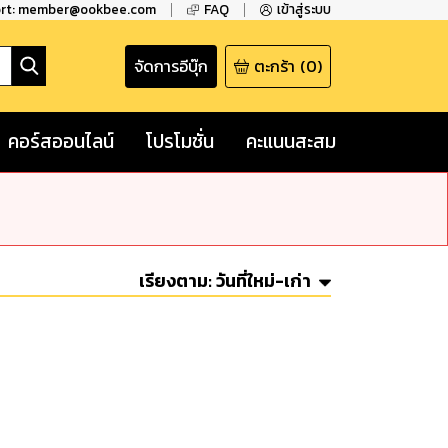
ort: member@ookbee.com
FAQ
เข้าสู่ระบบ
จัดการอีบุ๊ก
ตะกร้า
(
0
)
คอร์สออนไลน์
โปรโมชั่น
คะแนนสะสม
เรียงตาม:
วันที่ใหม่-เก่า