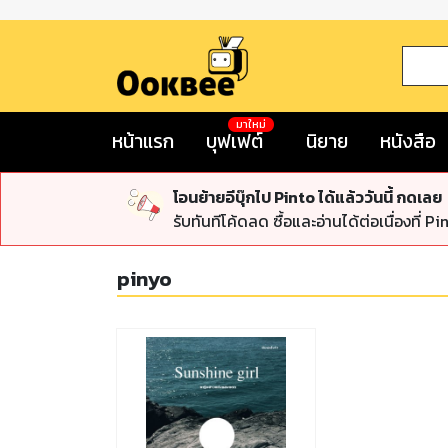
มาใหม่
หน้าแรก
บุฟเฟต์
นิยาย
หนังสือ
โอนย้ายอีบุ๊กไป Pinto ได้แล้ววันนี้ กดเลย
รับทันทีโค้ดลด ซื้อและอ่านได้ต่อเนื่องที่ Pi
pinyo