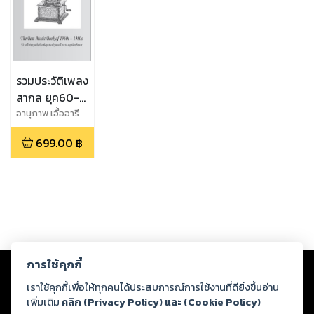
รวมประวัติเพลง
สากล ยุค60-
80 เล่ม1 Best
อานุภาพ เอื้ออารี
ศิลป์
of All Time
699.00
฿
Copyright ©
2026
Storylog Co., Ltd. - สตอรี่ล็อกขอสงวนสิทธิ์ไม่รับผิดชอบ
การใช้คุกกี้
ต่อผลงานหรือเนื้อหาใดที่อัปโหลดผ่านเว็บไซต์และปรากฏว่าละเมิดสิทธิใน
ทรัพย์สินทางปัญญาของบุคคลอื่นหรือขัดต่อกฎหมายและศีลธรรม ดังนั้น ผู้อ่าน
เราใช้คุกกี้เพื่อให้ทุกคนได้ประสบการณ์การใช้งานที่ดียิ่งขึ้นอ่าน
ทุกท่านโปรดใช้วิจารณญาณในการกลั่นกรองด้วยตนเอง และหากท่านพบว่าส่วน
เพิ่มเติม
คลิก (Privacy Policy) และ (Cookie Policy)
หนึ่งส่วนใดขัดต่อกฎหมายและศีลธรรม กรุณาแจ้งมายังบริษัท เพื่อทีมงานจะได้