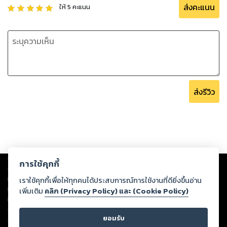
ส่งคะแนน
ให้
5
คะแนน
ส่งรีวิว
Copyright ©
2026
Storylog Co., Ltd. - สตอรี่ล็อกขอสงวนสิทธิ์ไม่รับผิดชอบ
การใช้คุกกี้
ต่อผลงานหรือเนื้อหาใดที่อัปโหลดผ่านเว็บไซต์และปรากฏว่าละเมิดสิทธิใน
ทรัพย์สินทางปัญญาของบุคคลอื่นหรือขัดต่อกฎหมายและศีลธรรม ดังนั้น ผู้อ่าน
เราใช้คุกกี้เพื่อให้ทุกคนได้ประสบการณ์การใช้งานที่ดียิ่งขึ้นอ่าน
ทุกท่านโปรดใช้วิจารณญาณในการกลั่นกรองด้วยตนเอง และหากท่านพบว่าส่วน
เพิ่มเติม
คลิก (Privacy Policy) และ (Cookie Policy)
หนึ่งส่วนใดขัดต่อกฎหมายและศีลธรรม กรุณาแจ้งมายังบริษัท เพื่อทีมงานจะได้
ดำเนินการในทันที ทั้งนี้ ทางสตอรี่ล็อกขอสงวนลิขสิทธิ์ตามพระราชบัญญัติ
ยอมรับ
ลิขสิทธิ์ พ.ศ. 2537 (ฉบับล่าสุด)