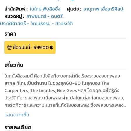
สำนักพิมพ์
:
ใบใหม่ พับลิชชิ่ง
ผู้แต่ง :
อานุภาพ เอื้ออารีศิลป์
หมวดหมู่
:
ภาพยนตร์ - ดนตรี
,
ประวัติศาสตร์ - วัฒนธรรม - ชีวประวัติ
ราคา
ซื้อฉบับนี้
:
699.00
฿
เกี่ยวกับ
ในหนังสือเลมนี้ คือหนังสือที่จะบอกเล่าถึงเรื่องราวของบทเพลง
สากล ที่เคยเป็นตำนาน ในช่วงยุค60-80 ในยุคของ The
Carpenters, The beatles, Bee Gees ฯลฯ โดยคุณจะได้รู้ถึง
ประวัติที่มาของเพลง เนื้อเพลง คำแปลในแต่ละท่อนของบทเพลง,
คอร์ดกีตาร์ และความหมายที่แท้จริงของเพลง ซึ่งเพลงบางเพลงก็
มีความหมายที่คาดไม่ถึงเลยทีเดียว
แสดงมากขึ้น
รายละเอียด
นอกจากนี้ ยังสามารถสแกน QR code ที่มีให้ในแต่ละหน้า เพื่อฟัง