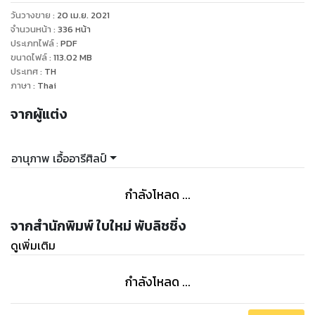
เพลง ดู MV และดู Chords กีตาร์ เปียโน อูคูเลเล่ ของแต่ละเพลง
วันวางขาย
:
20 เม.ย. 2021
ได้อีกด้วย สามารถนั่งล้อมวงกับเพื่อน เล่นดนตรีร้งเพลง เพียงแค่
จำนวนหน้า
:
336
หน้า
ใช้หนังสือเล่มนี้เพียงเล่มเดียว (หนังสือพิม4สีทั้งเล่ม พร้อม
ประเภทไฟล์
:
PDF
ขนาดไฟล์
:
113.02
MB
รูปภาพศิลปินเก่าๆหายาก)
ประเทศ
:
TH
ภาษา
:
Thai
เป็นหนังสือเล่มแรกของหนังสือเพลง ที่รวมรวบข้อมูลต่างๆ เอาไว้
จากผู้แต่ง
ทั้งหมด ได้มากขนาดนี้ เป็นหนึ่งในหนังสือหายาก ที่คอเพลงสากล
ควรมีเก็บไว้อย่างยิ่ง
อานุภาพ เอื้ออารีศิลป์
**ขอเตือนว่า หนังสือเล่มนี้จะกินเวลาของคุณอย่างมาก เมื่อคุณ
เปิดอ่านมันไปแล้ว คุณจะเพลิดเพลินจนลืมไปเลยว่า เวลามันผ่าน
กำลังโหลด ...
ล่วงเลยไปนานแค่ไหนแล้ว
จากสำนักพิมพ์ ใบใหม่ พับลิชชิ่ง
ดูเพิ่มเติม
กำลังโหลด ...