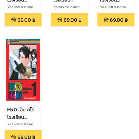
เวทมนตร์ เล่ม
เวทมนตร์ เล่ม
เวทมนตร์ เล่ม
Yasusiro Kano
Yasusiro Kano
Yasusiro Kano
3
2
10 (จบ)
69.00
฿
69.00
฿
69.00
฿
Mx0 เอ็ม ซีโร่
โรงเรียน
เวทมนตร์ เล่ม 1
Yasusiro Kano
69.00
฿