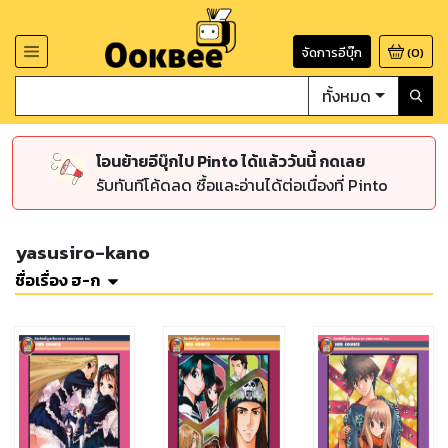
จัดการอีบุ๊ก
(
0
)
ทั้งหมด
โอนย้ายอีบุ๊กไป Pinto ได้แล้ววันนี้ กดเลย
รับทันทีโค้ดลด ซื้อและอ่านได้ต่อเนื่องที่ Pinto
yasusiro-kano
ชื่อเรื่อง ฮ-ก