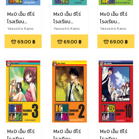
Mx0 เอ็ม ซีโร่
Mx0 เอ็ม ซีโร่
Mx0 เอ็ม ซีโร่
โรงเรียน
โรงเรียน
โรงเรียน
เวทมนตร์ เล่ม
เวทมนตร์ เล่ม 5
เวทมนตร์ เล่ม
Yasusiro Kano
Yasusiro Kano
Yasusiro Kano
6
4
69.00
฿
69.00
฿
69.00
฿
Mx0 เอ็ม ซีโร่
Mx0 เอ็ม ซีโร่
Mx0 เอ็ม ซีโร่
โรงเรียน
โรงเรียน
โรงเรียน