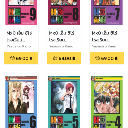
Mx0 เอ็ม ซีโร่
Mx0 เอ็ม ซีโร่
Mx0 เอ็ม ซีโร่
โรงเรียน
โรงเรียน
โรงเรียน
เวทมนตร์ เล่ม
เวทมนตร์ เล่ม
เวทมนตร์ เล่ม
Yasusiro Kano
Yasusiro Kano
Yasusiro Kano
9
8
7
69.00
฿
69.00
฿
69.00
฿