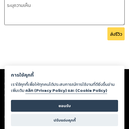
ส่งรีวิว
Copyright ©
2026
Storylog Co., Ltd. - สตอรี่ล็อกขอสงวนสิทธิ์ไม่รับผิดชอบ
การใช้คุกกี้
ต่อผลงานหรือเนื้อหาใดที่อัปโหลดผ่านเว็บไซต์และปรากฏว่าละเมิดสิทธิใน
ทรัพย์สินทางปัญญาของบุคคลอื่นหรือขัดต่อกฎหมายและศีลธรรม ดังนั้น ผู้อ่าน
เราใช้คุกกี้เพื่อให้ทุกคนได้ประสบการณ์การใช้งานที่ดียิ่งขึ้นอ่าน
ทุกท่านโปรดใช้วิจารณญาณในการกลั่นกรองด้วยตนเอง และหากท่านพบว่าส่วน
เพิ่มเติม
คลิก (Privacy Policy) และ (Cookie Policy)
หนึ่งส่วนใดขัดต่อกฎหมายและศีลธรรม กรุณาแจ้งมายังบริษัท เพื่อทีมงานจะได้
ดำเนินการในทันที ทั้งนี้ ทางสตอรี่ล็อกขอสงวนลิขสิทธิ์ตามพระราชบัญญัติ
ยอมรับ
ลิขสิทธิ์ พ.ศ. 2537 (ฉบับล่าสุด)
For support: member@ookbee.com
ปรับแต่งคุกกี้
Version
1.3.17