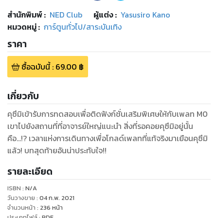
สำนักพิมพ์
:
NED Club
ผู้แต่ง :
Yasusiro Kano
หมวดหมู่
:
การ์ตูนทั่วไป/สาระบันเทิง
ราคา
ซื้อฉบับนี้
:
69.00
฿
เกี่ยวกับ
คุซึมิเข้ารับการทดสอบเพื่อติดฟังก์ชั่นเสริมพิเศษให้กับเพลท M0
เขาไปยังสถานที่ที่อาจารย์ใหญ่แนะนำ สิ่งที่รอคอยคุซึมิอยู่นั้น
คือ…!? เวลาแห่งการเดินทางเพื่อโกลด์เพลทที่แท้จริงมาเยือนคุซึมิ
แล้ว! บทสุดท้ายอันน่าประทับใจ!!
รายละเอียด
ISBN :
N/A
วันวางขาย
:
04 ก.พ. 2021
จำนวนหน้า
:
236
หน้า
ประเภทไฟล์
:
PDF