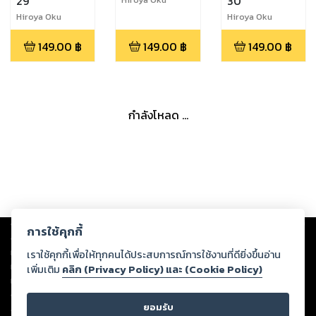
29
30
Hiroya Oku
Hiroya Oku
149.00
฿
149.00
฿
149.00
฿
กำลังโหลด ...
Copyright ©
2026
Storylog Co., Ltd. - สตอรี่ล็อกขอสงวนสิทธิ์ไม่รับผิดชอบ
การใช้คุกกี้
ต่อผลงานหรือเนื้อหาใดที่อัปโหลดผ่านเว็บไซต์และปรากฏว่าละเมิดสิทธิใน
ทรัพย์สินทางปัญญาของบุคคลอื่นหรือขัดต่อกฎหมายและศีลธรรม ดังนั้น ผู้อ่าน
เราใช้คุกกี้เพื่อให้ทุกคนได้ประสบการณ์การใช้งานที่ดียิ่งขึ้นอ่าน
ทุกท่านโปรดใช้วิจารณญาณในการกลั่นกรองด้วยตนเอง และหากท่านพบว่าส่วน
เพิ่มเติม
คลิก (Privacy Policy) และ (Cookie Policy)
หนึ่งส่วนใดขัดต่อกฎหมายและศีลธรรม กรุณาแจ้งมายังบริษัท เพื่อทีมงานจะได้
ดำเนินการในทันที ทั้งนี้ ทางสตอรี่ล็อกขอสงวนลิขสิทธิ์ตามพระราชบัญญัติ
ยอมรับ
ลิขสิทธิ์ พ.ศ. 2537 (ฉบับล่าสุด)