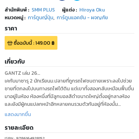
สำนักพิมพ์
:
SMM PLUS
ผู้แต่ง :
Hiroya Oku
หมวดหมู่
:
การ์ตูนญี่ปุ่น
,
การ์ตูนแอคชัน - ผจญภัย
ราคา
ซื้อฉบับนี้
:
149.00
฿
เกี่ยวกับ
GANTZ เล่ม 26...
เคกับมาซารุ 2 นักเรียนม.ปลายที่ถูกรถไฟชนตายเพราะลงไปช่วย
ชายที่ตกลงไปบนทางรถไฟใต้ดิน แต่เขาทั้งสองกลับเหมือนฟื้นขึ้น
มาอยู่ในห้อง ห้องหนึ่งที่มีลูกบอลสีดำขนาดใหญ่ตั้งอยู่กลางห้อง
และยังมีผู้คนแปลกหน้าอีกหลายคนรวมตัวกันอยู่ที่ห้องนั้น
แสดงมากขึ้น
พวกเขาทั้งหมดถูกลูกบอลสีดำสั่งให้เข้าร่วมเล่นเดธเกมพร้อมทั้ง
รายละเอียด
มอบภารกิจ อาวุธและชุดสูทให้ แล้วก็ถูกส่งตัวไปกำจัดสิ่งมีชีวิต
ประหลาด และบอกว่าใครที่ชนะเกมล่านี้จนมีแต้มสะสมครบจะ
ISBN :
9786164928152