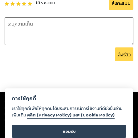
ส่งคะแนน
ให้
5
คะแนน
ส่งรีวิว
Copyright ©
2026
Storylog Co., Ltd. - สตอรี่ล็อกขอสงวนสิทธิ์ไม่รับผิดชอบ
การใช้คุกกี้
ต่อผลงานหรือเนื้อหาใดที่อัปโหลดผ่านเว็บไซต์และปรากฏว่าละเมิดสิทธิใน
ทรัพย์สินทางปัญญาของบุคคลอื่นหรือขัดต่อกฎหมายและศีลธรรม ดังนั้น ผู้อ่าน
เราใช้คุกกี้เพื่อให้ทุกคนได้ประสบการณ์การใช้งานที่ดียิ่งขึ้นอ่าน
ทุกท่านโปรดใช้วิจารณญาณในการกลั่นกรองด้วยตนเอง และหากท่านพบว่าส่วน
เพิ่มเติม
คลิก (Privacy Policy) และ (Cookie Policy)
หนึ่งส่วนใดขัดต่อกฎหมายและศีลธรรม กรุณาแจ้งมายังบริษัท เพื่อทีมงานจะได้
ดำเนินการในทันที ทั้งนี้ ทางสตอรี่ล็อกขอสงวนลิขสิทธิ์ตามพระราชบัญญัติ
ยอมรับ
ลิขสิทธิ์ พ.ศ. 2537 (ฉบับล่าสุด)