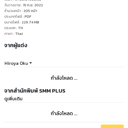
สามารถฟื้นคืนชีพได้... โลกที่พวกเขาอยู่คือที่ไหน และพวกเขาตาย
วันวางขาย
:
15 ก.ย. 2022
แล้วจริงๆ รึ รวมถึงเจ้าลูกบอลสีดำนั้นคือสิ่งใดกันแน่ ร่วมหาคำ
จำนวนหน้า
:
205
หน้า
ประเภทไฟล์
:
PDF
ตอบอันพิศวงนี้ได้ด้วยตัวคุณเท่านั้น
ขนาดไฟล์
:
229.74
MB
ประเทศ
:
TH
ภาษา
:
Thai
จากผู้แต่ง
Hiroya Oku
กำลังโหลด ...
จากสำนักพิมพ์ SMM PLUS
ดูเพิ่มเติม
กำลังโหลด ...