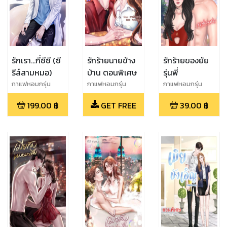
รักเรา...กี่ซีซี (ซี
รักร้ายนายข้าง
รักร้ายของยัย
รีส์สามหมอ)
บ้าน ตอนพิเศษ
รุ่นพี่
กาแฟหอมกรุ่น
กาแฟหอมกรุ่น
กาแฟหอมกรุ่น
199.00
฿
GET FREE
39.00
฿