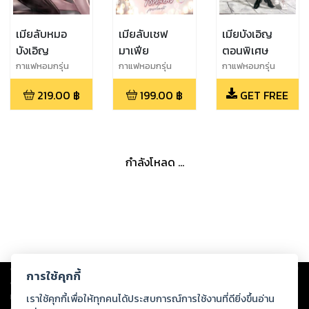
เมียลับหมอ
เมียลับเชฟ
เมียบังเอิญ
บังเอิญ
มาเฟีย
ตอนพิเศษ
กาแฟหอมกรุ่น
กาแฟหอมกรุ่น
กาแฟหอมกรุ่น
219.00
฿
199.00
฿
GET FREE
กำลังโหลด ...
Copyright ©
2026
Storylog Co., Ltd. - สตอรี่ล็อกขอสงวนสิทธิ์ไม่รับผิดชอบ
การใช้คุกกี้
ต่อผลงานหรือเนื้อหาใดที่อัปโหลดผ่านเว็บไซต์และปรากฏว่าละเมิดสิทธิใน
ทรัพย์สินทางปัญญาของบุคคลอื่นหรือขัดต่อกฎหมายและศีลธรรม ดังนั้น ผู้อ่าน
เราใช้คุกกี้เพื่อให้ทุกคนได้ประสบการณ์การใช้งานที่ดียิ่งขึ้นอ่าน