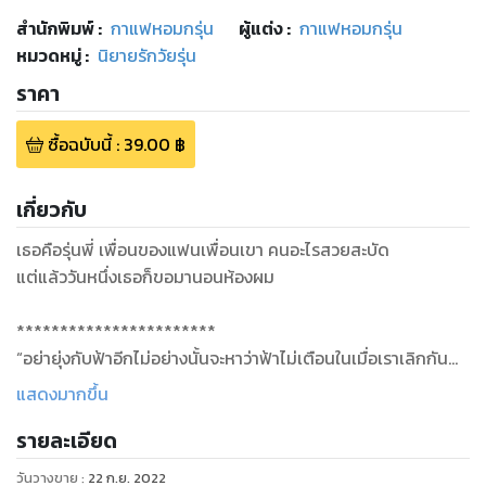
สำนักพิมพ์
:
กาแฟหอมกรุ่น
ผู้แต่ง :
กาแฟหอมกรุ่น
หมวดหมู่
:
นิยายรักวัยรุ่น
ราคา
ซื้อฉบับนี้
:
39.00
฿
เกี่ยวกับ
เธอคือรุ่นพี่ เพื่อนของแฟนเพื่อนเขา คนอะไรสวยสะบัด
แต่แล้ววันหนึ่งเธอก็ขอมานอนห้องผม
***********************
“อย่ายุ่งกับฟ้าอีกไม่อย่างนั้นจะหาว่าฟ้าไม่เตือนในเมื่อเราเลิกกัน
แล้วต่างคนต่างอยู่”
แสดงมากขึ้น
“..”
รายละเอียด
“ฟ้ามีคนอื่นแล้วคงกลับไปหาพี่ไม่ได้หรอก”
“..”
วันวางขาย
:
22 ก.ย. 2022