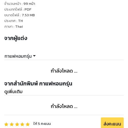
“ได้ฟ้าจะย้ายออกย้ายออกคืนนี้เลย”
จำนวนหน้า
:
99
หน้า
“..”
ประเภทไฟล์
:
PDF
ขนาดไฟล์
:
7.53
MB
ไปรญาเดินออกจากห้องน้ำเห็นคนที่ยืนรอเธออยู่หน้าห้องน้ำ ดูจาก
ประเทศ
:
TH
สีหน้าแล้วเขาคงได้ยินสิ่งที่เธอคุย
ภาษา
:
Thai
“มีอะไรให้ช่วยก็บอกได้” ภัทรพลพูดขึ้น
จากผู้แต่ง
“อย่าบอกใครเรื่องที่ได้ยิน” ไปรญาเงยหน้าบอกเขาน้ำตารื้นเหมือน
จะร้องไห้ เธอไม่อยากให้เพื่อนรู้ เพราะรู้ว่าเพื่อนต้องเป็นห่วงเธอแน่
ๆ ถ้ารับรู้เรื่องแฟนของเธอ
กาแฟหอมกรุ่น
“แล้วจะไปอยู่ไหนคืนนี้”
“อยู่กับนายได้ไหม”
กำลังโหลด ...
*******************************
ซีรีส์ วัยรุ่นวุ่นรัก
จากสำนักพิมพ์ กาแฟหอมกรุ่น
ดูเพิ่มเติม
กำลังโหลด ...
ส่งคะแนน
ให้
5
คะแนน