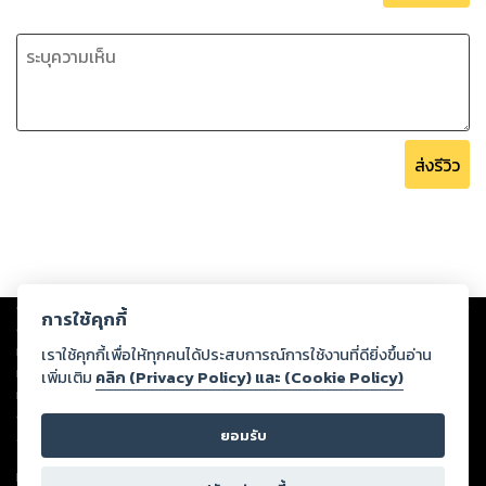
ส่งรีวิว
Copyright ©
2026
Storylog Co., Ltd. - สตอรี่ล็อกขอสงวนสิทธิ์ไม่รับผิดชอบ
การใช้คุกกี้
ต่อผลงานหรือเนื้อหาใดที่อัปโหลดผ่านเว็บไซต์และปรากฏว่าละเมิดสิทธิใน
ทรัพย์สินทางปัญญาของบุคคลอื่นหรือขัดต่อกฎหมายและศีลธรรม ดังนั้น ผู้อ่าน
เราใช้คุกกี้เพื่อให้ทุกคนได้ประสบการณ์การใช้งานที่ดียิ่งขึ้นอ่าน
ทุกท่านโปรดใช้วิจารณญาณในการกลั่นกรองด้วยตนเอง และหากท่านพบว่าส่วน
เพิ่มเติม
คลิก (Privacy Policy) และ (Cookie Policy)
หนึ่งส่วนใดขัดต่อกฎหมายและศีลธรรม กรุณาแจ้งมายังบริษัท เพื่อทีมงานจะได้
ดำเนินการในทันที ทั้งนี้ ทางสตอรี่ล็อกขอสงวนลิขสิทธิ์ตามพระราชบัญญัติ
ยอมรับ
ลิขสิทธิ์ พ.ศ. 2537 (ฉบับล่าสุด)
For support: member@ookbee.com