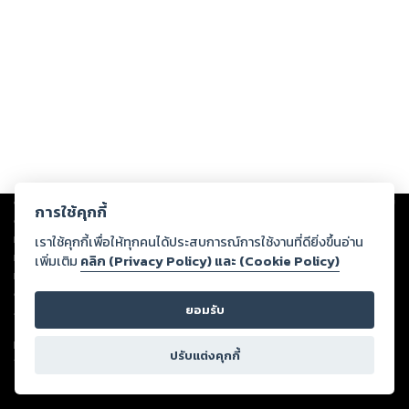
Copyright ©
2026
Storylog Co., Ltd. - สตอรี่ล็อกขอสงวนสิทธิ์ไม่รับผิดชอบ
การใช้คุกกี้
ต่อผลงานหรือเนื้อหาใดที่อัปโหลดผ่านเว็บไซต์และปรากฏว่าละเมิดสิทธิใน
ทรัพย์สินทางปัญญาของบุคคลอื่นหรือขัดต่อกฎหมายและศีลธรรม ดังนั้น ผู้อ่าน
เราใช้คุกกี้เพื่อให้ทุกคนได้ประสบการณ์การใช้งานที่ดียิ่งขึ้นอ่าน
ทุกท่านโปรดใช้วิจารณญาณในการกลั่นกรองด้วยตนเอง และหากท่านพบว่าส่วน
เพิ่มเติม
คลิก (Privacy Policy) และ (Cookie Policy)
หนึ่งส่วนใดขัดต่อกฎหมายและศีลธรรม กรุณาแจ้งมายังบริษัท เพื่อทีมงานจะได้
ดำเนินการในทันที ทั้งนี้ ทางสตอรี่ล็อกขอสงวนลิขสิทธิ์ตามพระราชบัญญัติ
ยอมรับ
ลิขสิทธิ์ พ.ศ. 2537 (ฉบับล่าสุด)
For support: member@ookbee.com
ปรับแต่งคุกกี้
Version
1.3.17