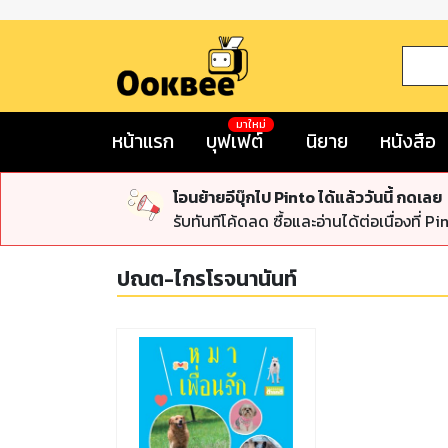
มาใหม่
หน้าแรก
บุฟเฟต์
นิยาย
หนังสือ
โอนย้ายอีบุ๊กไป Pinto ได้แล้ววันนี้ กดเลย
รับทันทีโค้ดลด ซื้อและอ่านได้ต่อเนื่องที่ Pi
ปณต-ไกรโรจนานันท์