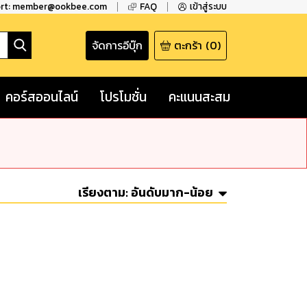
ort: member@ookbee.com
FAQ
เข้าสู่ระบบ
จัดการอีบุ๊ก
ตะกร้า
(
0
)
คอร์สออนไลน์
โปรโมชั่น
คะแนนสะสม
เรียงตาม:
อันดับมาก-น้อย