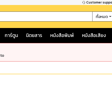
Customer supp
ทั้งหมด
การ์ตูน
นิตยสาร
หนังสือพิมพ์
หนังสือเสียง
nto