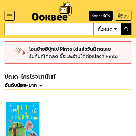
จัดการอีบุ๊ก
(
0
)
ทั้งหมด
โอนย้ายอีบุ๊กไป Pinto ได้แล้ววันนี้ กดเลย
รับทันทีโค้ดลด ซื้อและอ่านได้ต่อเนื่องที่ Pinto
ปณต-ไกรโรจนานันท์
อันดับน้อย-มาก