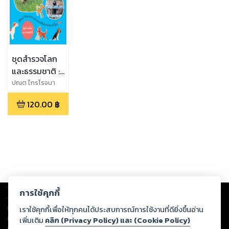
ชุดสำรวจโลก
และธรรมชาติ :
หมาเพื่อนรัก
ปณต ไกรโรจนา
นันท์
120.00
฿
Copyright ©
2026
Storylog Co., Ltd. - สตอรี่ล็อกขอสงวนสิทธิ์ไม่รับผิดชอบ
การใช้คุกกี้
ต่อผลงานหรือเนื้อหาใดที่อัปโหลดผ่านเว็บไซต์และปรากฏว่าละเมิดสิทธิใน
ทรัพย์สินทางปัญญาของบุคคลอื่นหรือขัดต่อกฎหมายและศีลธรรม ดังนั้น ผู้อ่าน
เราใช้คุกกี้เพื่อให้ทุกคนได้ประสบการณ์การใช้งานที่ดียิ่งขึ้นอ่าน
ทุกท่านโปรดใช้วิจารณญาณในการกลั่นกรองด้วยตนเอง และหากท่านพบว่าส่วน
เพิ่มเติม
คลิก (Privacy Policy) และ (Cookie Policy)
หนึ่งส่วนใดขัดต่อกฎหมายและศีลธรรม กรุณาแจ้งมายังบริษัท เพื่อทีมงานจะได้