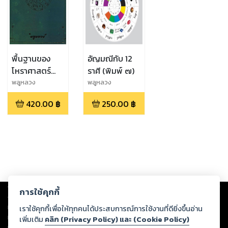
พื้นฐานของ
อัญมณีกับ 12
โหราศาสตร์
ราศี (พิมพ์ ๗)
(มหัศจรรย์ของ
พลูหลวง
พลูหลวง
ตัวเลข)
420.00
฿
250.00
฿
Copyright ©
2026
Storylog Co., Ltd. - สตอรี่ล็อกขอสงวนสิทธิ์ไม่รับผิดชอบ
การใช้คุกกี้
ต่อผลงานหรือเนื้อหาใดที่อัปโหลดผ่านเว็บไซต์และปรากฏว่าละเมิดสิทธิใน
ทรัพย์สินทางปัญญาของบุคคลอื่นหรือขัดต่อกฎหมายและศีลธรรม ดังนั้น ผู้อ่าน
เราใช้คุกกี้เพื่อให้ทุกคนได้ประสบการณ์การใช้งานที่ดียิ่งขึ้นอ่าน
ทุกท่านโปรดใช้วิจารณญาณในการกลั่นกรองด้วยตนเอง และหากท่านพบว่าส่วน
เพิ่มเติม
คลิก (Privacy Policy) และ (Cookie Policy)
หนึ่งส่วนใดขัดต่อกฎหมายและศีลธรรม กรุณาแจ้งมายังบริษัท เพื่อทีมงานจะได้