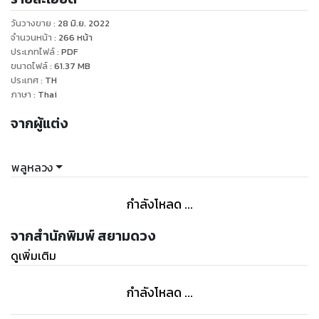
ออกก็ต้องวางไว้ตาม เดิม บางทีต้องปล่อยไว้อย่างนั้นอยู่หลายปี
วันวางขาย
:
28 มิ.ย. 2022
ข้าพเจ้าทําการค้นคว้าเรื่องตัวเลข โดยเฉพาะอย่างยิ่งเลข ๗ ตัว
จำนวนหน้า
:
266
หน้า
และทําสถิติไว้ ก็ยัง งงงวยว่า เกจิอาจารย์บางท่านเอาเลข ๗ ตัว
ประเภทไฟล์
:
PDF
ขนาดไฟล์
:
61.37
MB
มาทํานายทายทักได้แม่นยํามาก แต่ก็เห็นอยู่ จํานวนมากมายไม่เข้า
ประเทศ
:
TH
สู่เข้าทางอะไรเลย จนออกเอื้อมอยู่ แต่เห็นว่าระบบเลข ๗ ตัวนี้ มี
ภาษา
:
Thai
เค้าคล้าย กับวิธีดูกราฟแบบนโปเลียน ซึ่งเป็นแขนงพยากรณ์แบบ
จากผู้แต่ง
หนึ่งของยุโรป ซึ่งพวกเราชอบดูกัน มาก และวิธีแบบกราฟให้ผล
แม่นยําถึง ๖o เปอร์เซ็นต์
พลูหลวง
นอกจากนี้ข้าพเจ้ายังทําสถิติเลข ๗ ตัว โดยบุคคลที่มีวันเดือนปี
เลขตัวเดียวกัน จัดระบบเรียงไว้เป็นคู่ๆ ดังได้เปิดเผยสถิติให้ดูใน
กำลังโหลด ...
เล่มนี้ เห็นว่ายิ่งจะชวนให้สงสัยหนักขึ้น เพราะสมเด็จพระสังฆราชมี
ชาตาเลข ๗ ตัวแบบเดียวกับ ขุนโจรอันลือชื่อจากสามร้อยยอด
จากสำนักพิมพ์ สยามดวง
หรืออย่างชาตาของสมเด็จพระพุฒาจารย์โต พรหมรังสี ก็มีชาตา
ดูเพิ่มเติม
๗ ตัวแบบเดียวกับหลวงธํารงนาวาสวัสดิ์ อดีตนายกรัฐมนตรีของ
ไทย ทั้งๆ ที่ความ เป็นไปของชีวิตไม่ตรงกัน แม้เหตุการณ์ในช่วง
กำลังโหลด ...
ชีวิตก็ไม่เหมือนกัน ทําเอาข้าพเจ้ารู้สึก เอือมระอาระบบเลข ๗ ตัว
มากขึ้น ได้เห็นนักพยากรณ์บางท่าน คิดระบบเลข ๑๒ ตัวขึ้น แต่ก็