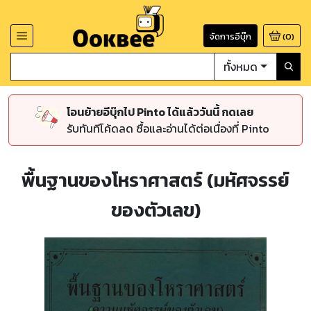
จัดการอีบุ๊ก
(
0
)
ทั้งหมด
โอนย้ายอีบุ๊กไป Pinto ได้แล้ววันนี้ กดเลย
รับทันทีโค้ดลด ซื้อและอ่านได้ต่อเนื่องที่ Pinto
พื้นฐานของโหราศาสตร์ (มหัศจรรย์
ของตัวเลข)