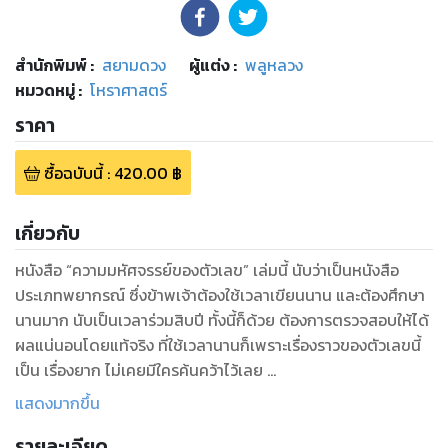
สำนักพิมพ์
:
สยามดวง
ผู้แต่ง :
พลูหลวง
หมวดหมู่
:
โหราศาสตร์
ราคา
ซื้อฉบับนี้
:
420.00
฿
เกี่ยวกับ
หนังสือ “ความมหัศจรรย์ของตัวเลข” เล่มนี้ นับว่าเป็นหนังสือ
ประเภทพยากรณ์ ซึ่งข้าพเจ้าต้องใช้เวลาเขียนนาน และต้องศึกษา
นานมาก นับเป็นเวลาร่วมสิบปี ทั้งนี้ก็ด้วย ต้องการตรวจสอบให้ได้
ผลแน่นอนโดยแท้จริง ที่ใช้เวลานานก็เพราะเรื่องราวของตัวเลขนี้
เป็น เรื่องยาก ไม่เคยมีใครค้นคว้าไว้เลย
แสดงมากขึ้น
ข้าพเจ้าต้องค้นด้วยตัวเองโดยตลอด บางครั้งประสบ ปัญหาซื้อ
รายละเอียด
ตันก็ต้องปล่อยวางไว้ ว่างเมื่อไรก็หยิบขึ้นมาดูอีก แต่เมื่อคิดไม่