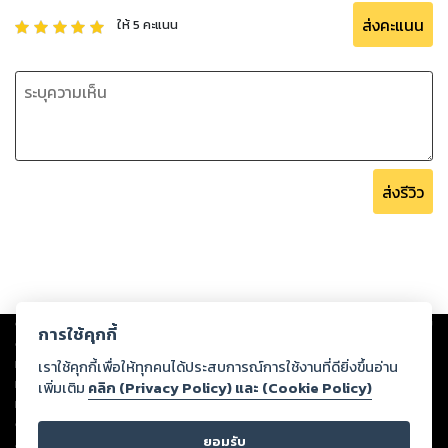
ยังไขว้เขวสับสน ด้วยระบบการพยากรณ์ยังเลียนแบบเลข ๗ ตัว
ส่งคะแนน
ให้
5
คะแนน
อยู่นั่นอง นับว่าไม่มี อะไรพิเศษดีขึ้น ซึ่งเอาเข้าจริงรู้สึกว่าจะสู้เลข
๗ ตัวไม่ได้ เพราะเป็นระบบที่แผลงออกไปอย่าง ไม่เข้าเรื่อง
เมื่อข้าพเจ้ามาไตร่ตรองดูแล้ว เห็นว่าควรวางระบบเสียใหม่ คือทํา
เป็นแบบเลข ๑๒ ตัว ตามระบบโหราศาสตร์ และเริ่มภพแรกคือตนุ
ที่ตัวเลขวันเดือนปีเกิดทั้งสามฐาน โดยฐานแรก ให้ตัวเลขเรียง
ส่งรีวิว
ตามเลข ๑๒ ตัวจนครบ หากวางเพียง ๗ ตัวแบบระบบกราฟย่อม
ขาดความ แม่นยํามาก วิธีนี้นับว่าได้ผลและทํานายทายทักได้แม่น
ยํา ด้วยเป็นระบบอันออกไปจาก โหราศาสตร์แท้ๆ การพยากรณ์
ด้วยระบบตัวเลข ๑๒ ตัว อาจจะไม่ต้องใช้ตายตัวเพียงแค่สามฐาน
เรา จะใช้กี่ฐานก็ได้ตามใจถนัด โดยถือลําดับบุตรผู้เกิดเรียงกัน
หรือตามเลขตําแหน่งคืออันดับของ ตําแหน่ง หรือผลบวกของเลข
Copyright ©
2026
Storylog Co., Ltd. - สตอรี่ล็อกขอสงวนสิทธิ์ไม่รับผิดชอบ
การใช้คุกกี้
ต่อผลงานหรือเนื้อหาใดที่อัปโหลดผ่านเว็บไซต์และปรากฏว่าละเมิดสิทธิใน
บ้าน ซึ่งเมื่อมาเทียบกับเลขที่หาไว้เดิมสามฐาน จะได้ผลแม่นยํา
ทรัพย์สินทางปัญญาของบุคคลอื่นหรือขัดต่อกฎหมายและศีลธรรม ดังนั้น ผู้อ่าน
เราใช้คุกกี้เพื่อให้ทุกคนได้ประสบการณ์การใช้งานที่ดียิ่งขึ้นอ่าน
และทายเหตุปัจจัยได้อย่างพิสดาร
ทุกท่านโปรดใช้วิจารณญาณในการกลั่นกรองด้วยตนเอง และหากท่านพบว่าส่วน
เพิ่มเติม
คลิก (Privacy Policy) และ (Cookie Policy)
หนึ่งส่วนใดขัดต่อกฎหมายและศีลธรรม กรุณาแจ้งมายังบริษัท เพื่อทีมงานจะได้
ต่อมาข้าพเจ้าได้รับหนังสือ Cheiro's Book of Numbers จากผู้
ดำเนินการในทันที ทั้งนี้ ทางสตอรี่ล็อกขอสงวนลิขสิทธิ์ตามพระราชบัญญัติ
ยอมรับ
ลิขสิทธิ์ พ.ศ. 2537 (ฉบับล่าสุด)