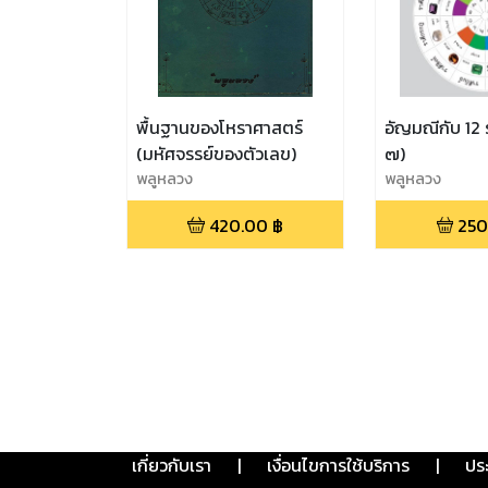
พื้นฐานของโหราศาสตร์
อัญมณีกับ 12 ร
(มหัศจรรย์ของตัวเลข)
๗)
พลูหลวง
พลูหลวง
420.00
฿
250
เกี่ยวกับเรา
|
เงื่อนไขการใช้บริการ
|
ปร