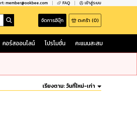
ort: member@ookbee.com
FAQ
เข้าสู่ระบบ
จัดการอีบุ๊ก
ตะกร้า
(
0
)
คอร์สออนไลน์
โปรโมชั่น
คะแนนสะสม
เรียงตาม:
วันที่ใหม่-เก่า