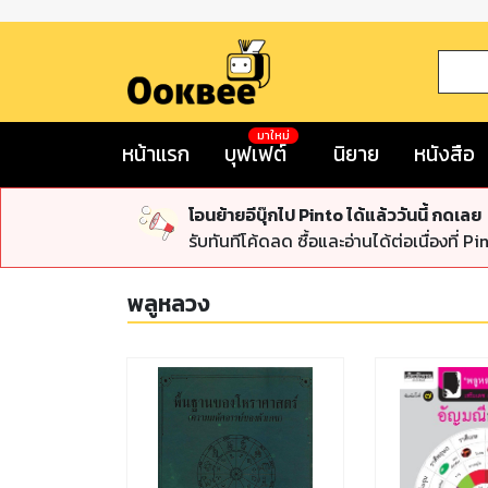
มาใหม่
หน้าแรก
บุฟเฟต์
นิยาย
หนังสือ
โอนย้ายอีบุ๊กไป Pinto ได้แล้ววันนี้ กดเลย
รับทันทีโค้ดลด ซื้อและอ่านได้ต่อเนื่องที่ Pi
พลูหลวง