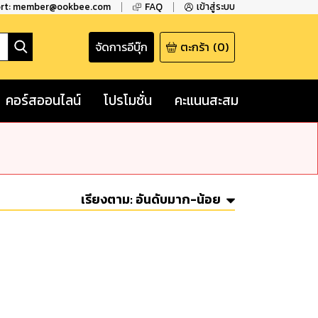
ort: member@ookbee.com
FAQ
เข้าสู่ระบบ
จัดการอีบุ๊ก
ตะกร้า
(
0
)
คอร์สออนไลน์
โปรโมชั่น
คะแนนสะสม
เรียงตาม:
อันดับมาก-น้อย