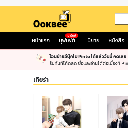
มาใหม่
หน้าแรก
บุฟเฟต์
นิยาย
หนังสือ
โอนย้ายอีบุ๊กไป Pinto ได้แล้ววันนี้ กดเลย
รับทันทีโค้ดลด ซื้อและอ่านได้ต่อเนื่องที่ Pi
เทียร่า