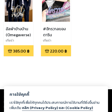
อัลฟ่าข้างบ้าน
#จักรวาลของ
(Omegaverse)
ดาริน
เทียร่า
เทียร่า
385.00
฿
220.00
฿
Copyright ©
2026
Storylog Co., Ltd. - สตอรี่ล็อกขอสงวนสิทธิ์ไม่รับผิดชอบ
การใช้คุกกี้
ต่อผลงานหรือเนื้อหาใดที่อัปโหลดผ่านเว็บไซต์และปรากฏว่าละเมิดสิทธิใน
ทรัพย์สินทางปัญญาของบุคคลอื่นหรือขัดต่อกฎหมายและศีลธรรม ดังนั้น ผู้อ่าน
เราใช้คุกกี้เพื่อให้ทุกคนได้ประสบการณ์การใช้งานที่ดียิ่งขึ้นอ่าน
ทุกท่านโปรดใช้วิจารณญาณในการกลั่นกรองด้วยตนเอง และหากท่านพบว่าส่วน
เพิ่มเติม
คลิก (Privacy Policy) และ (Cookie Policy)
หนึ่งส่วนใดขัดต่อกฎหมายและศีลธรรม กรุณาแจ้งมายังบริษัท เพื่อทีมงานจะได้