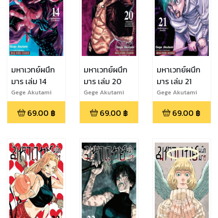
มหาเวทย์ผนึก
มหาเวทย์ผนึก
มหาเวทย์ผนึก
มาร เล่ม 14
มาร เล่ม 20
มาร เล่ม 21
Gege Akutami
Gege Akutami
Gege Akutami
69.00
฿
69.00
฿
69.00
฿