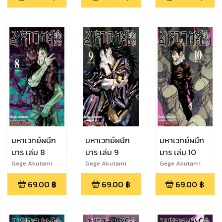
มหาเวทย์ผนึก
มหาเวทย์ผนึก
มหาเวทย์ผนึก
มาร เล่ม 8
มาร เล่ม 9
มาร เล่ม 10
Gege Akutami
Gege Akutami
Gege Akutami
69.00
฿
69.00
฿
69.00
฿