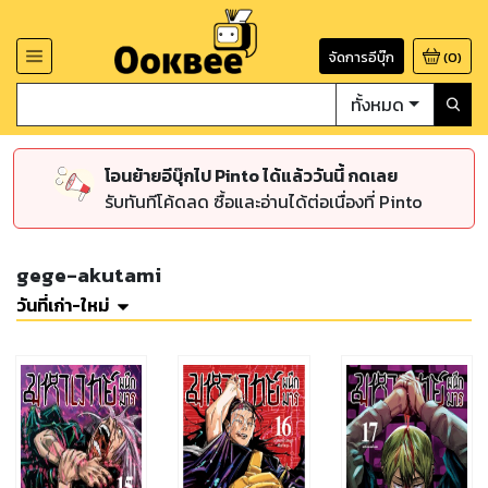
จัดการอีบุ๊ก
(
0
)
ทั้งหมด
โอนย้ายอีบุ๊กไป Pinto ได้แล้ววันนี้ กดเลย
รับทันทีโค้ดลด ซื้อและอ่านได้ต่อเนื่องที่ Pinto
gege-akutami
วันที่เก่า-ใหม่