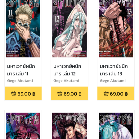
มหาเวทย์ผนึก
มหาเวทย์ผนึก
มหาเวทย์ผนึก
มาร เล่ม 11
มาร เล่ม 12
มาร เล่ม 13
Gege Akutami
Gege Akutami
Gege Akutami
69.00
฿
69.00
฿
69.00
฿