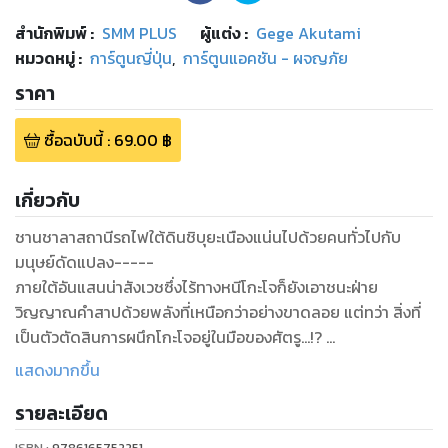
สำนักพิมพ์
:
SMM PLUS
ผู้แต่ง :
Gege Akutami
หมวดหมู่
:
การ์ตูนญี่ปุ่น
,
การ์ตูนแอคชัน - ผจญภัย
ราคา
ซื้อฉบับนี้
:
69.00
฿
เกี่ยวกับ
ชานชาลาสถานีรถไฟใต้ดินชิบุยะเนืองแน่นไปด้วยคนทั่วไปกับ
มนุษย์ดัดแปลง-----
ภายใต้อันแสนน่าสังเวชซึ่งไร้ทางหนีโกะโจก็ยังเอาชนะฝ่าย
วิญญาณคำสาปด้วยพลังที่เหนือกว่าอย่างขาดลอย แต่ทว่า สิ่งที่
เป็นตัวตัดสินการผนึกโกะโจอยู่ในมือของศัตรู...!?
ขณะที่อิตาโดริเร่งรุดไปยังชานชาลาใต้ดิน ก็มีพรรคพวกที่คาดไม่
แสดงมากขึ้น
ถึงปรากฏตัวขึ้นต่อหน้าเขา!?
รายละเอียด
ISBN :
9786165752251