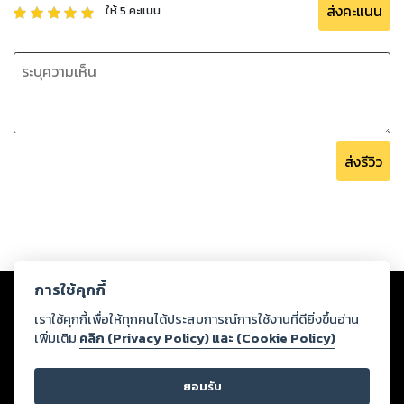
ส่งคะแนน
ให้
5
คะแนน
ส่งรีวิว
Copyright ©
2026
Storylog Co., Ltd. - สตอรี่ล็อกขอสงวนสิทธิ์ไม่รับผิดชอบ
การใช้คุกกี้
ต่อผลงานหรือเนื้อหาใดที่อัปโหลดผ่านเว็บไซต์และปรากฏว่าละเมิดสิทธิใน
ทรัพย์สินทางปัญญาของบุคคลอื่นหรือขัดต่อกฎหมายและศีลธรรม ดังนั้น ผู้อ่าน
เราใช้คุกกี้เพื่อให้ทุกคนได้ประสบการณ์การใช้งานที่ดียิ่งขึ้นอ่าน
ทุกท่านโปรดใช้วิจารณญาณในการกลั่นกรองด้วยตนเอง และหากท่านพบว่าส่วน
เพิ่มเติม
คลิก (Privacy Policy) และ (Cookie Policy)
หนึ่งส่วนใดขัดต่อกฎหมายและศีลธรรม กรุณาแจ้งมายังบริษัท เพื่อทีมงานจะได้
ดำเนินการในทันที ทั้งนี้ ทางสตอรี่ล็อกขอสงวนลิขสิทธิ์ตามพระราชบัญญัติ
ยอมรับ
ลิขสิทธิ์ พ.ศ. 2537 (ฉบับล่าสุด)