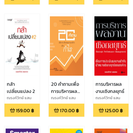
บริหารทายาท
กระโดด
สืบทอด
ตำแหน่ง
กล้า
20 คำถามเพื่อ
การบริหารผล
เปลี่ยนแปลง 2
การบริหารผล
งานเชิงกลยุทธ์
งานองค์กรเรื่อง
ณรงค์วิทย์ แสน
ณรงค์วิทย์ แสน
ณรงค์วิทย์ แสน
ทอง
ทอง
ทอง
กำไร
159.00
฿
170.00
฿
125.00
฿