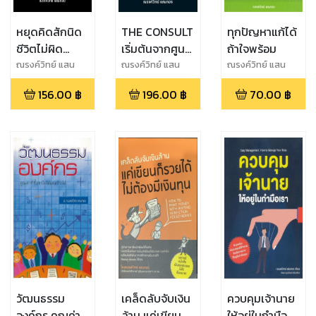
หยุดคิดสักนิด
THE CONSULT
ทุกปัญหาแก้ได้
ชีวิตไม่ผิด
เริ่มต้นจากศูนย์
ถ้าใจพร้อม
พลาด
สู่ที่ปรึกษามือ
ณรงค์วิทย์ แสน
ณรงค์วิทย์ แสน
ณรงค์วิทย์ แสน
ทอง
ทอง
ทอง
อาชีพ
156.00
฿
196.00
฿
70.00
฿
วัฒนธรรม
เคล็ดลับจับเงิน
ควบคุมเจ้านาย
องค์กร คุณค่าที่
ล้าน แค่เขียนก็
ให้อยู่ในกำมือ