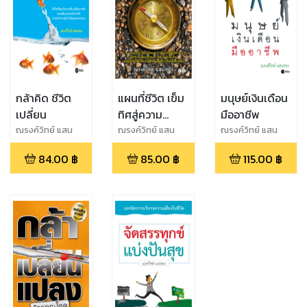
กล้าคิด ชีวิต
แผนที่ชีวิต เข็ม
มนุษย์เงินเดือน
เปลี่ยน
ทิศสู่ความ
มืออาชีพ
สำเร็จ
ณรงค์วิทย์ แสน
ณรงค์วิทย์ แสน
ณรงค์วิทย์ แสน
ทอง
ทอง
ทอง
84.00
฿
85.00
฿
115.00
฿