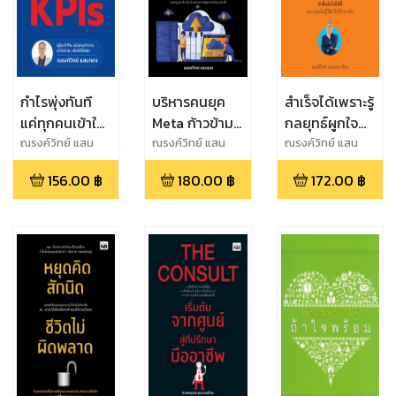
กำไรพุ่งทันที
บริหารคนยุค
สำเร็จได้เพราะรู้
แค่ทุกคนเข้าใจ
Meta ก้าวข้าม
กลยุทธ์ผูกใจ
KPIs
ความสำเร็จเก่า
เจ้านาย
ณรงค์วิทย์ แสน
ณรงค์วิทย์ แสน
ณรงค์วิทย์ แสน
ทอง
ทอง
ทอง
สู่ความสำเร็จ
156.00
฿
180.00
฿
172.00
฿
ใหม่