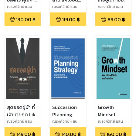
ซื้อหาไม่ได้แต่
รวยได้ ไม่ต้องมี
เรา
ณรงค์วิทย์ แสน
ณรงค์วิทย์ แสน
ณรงค์วิทย์ แสน
ทอง
ทอง
ทอง
สร้างได้
เงินทุน
130.00
฿
119.00
฿
89.00
฿
สุดยอดผู้นำ ที่
Succession
Growth
เจ้านายกด Like
Planning
Mindset
และลูกน้องกด
Strategy
พัฒนาตัวเองให้
ณรงค์วิทย์ แสน
ณรงค์วิทย์ แสน
ณรงค์วิทย์ แสน
ทอง
ทอง
ทอง
Love
กลยุทธ์การ
สำเร็จแบบก้าว
149.00
฿
140.00
฿
160.00
฿