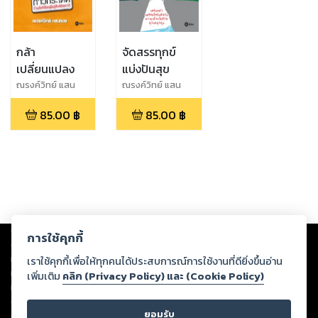
กล้า
จัดสรรทุกข์
เปลี่ยนแปลง
แบ่งปันสุข
ณรงค์วิทย์ แสน
ณรงค์วิทย์ แสน
ทอง
ทอง
85.00
฿
85.00
฿
Copyright ©
2026
Storylog Co., Ltd. - สตอรี่ล็อกขอสงวนสิทธิ์ไม่รับผิดชอบ
การใช้คุกกี้
ต่อผลงานหรือเนื้อหาใดที่อัปโหลดผ่านเว็บไซต์และปรากฏว่าละเมิดสิทธิใน
ทรัพย์สินทางปัญญาของบุคคลอื่นหรือขัดต่อกฎหมายและศีลธรรม ดังนั้น ผู้อ่าน
เราใช้คุกกี้เพื่อให้ทุกคนได้ประสบการณ์การใช้งานที่ดียิ่งขึ้นอ่าน
ทุกท่านโปรดใช้วิจารณญาณในการกลั่นกรองด้วยตนเอง และหากท่านพบว่าส่วน
เพิ่มเติม
คลิก (Privacy Policy) และ (Cookie Policy)
หนึ่งส่วนใดขัดต่อกฎหมายและศีลธรรม กรุณาแจ้งมายังบริษัท เพื่อทีมงานจะได้
ดำเนินการในทันที ทั้งนี้ ทางสตอรี่ล็อกขอสงวนลิขสิทธิ์ตามพระราชบัญญัติ
ยอมรับ
ลิขสิทธิ์ พ.ศ. 2537 (ฉบับล่าสุด)